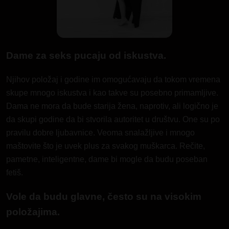
Dame za seks pucaju od iskustva.
Njihov položaj i godine im omogućavaju da tokom vremena
skupe mnogo iskustva i kao takve su posebno primamljive.
Dama ne mora da bude starija žena, naprotiv, ali logično je
da skupi godine da bi stvorila autoritet u društvu. One su po
pravilu dobre ljubavnice. Veoma snalažljive i mnogo
maštovite što je uvek plus za svakog muškarca. Rečite,
pametne, inteligentne, dame bi mogle da budu poseban
fetiš.
Vole da budu glavne, često su na visokim
položajima.