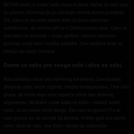
BDSM svetu, u svetu sado-mazo kulture, dame su one koje
su glavne. Dominacija je crta koje većina dama poseduje.
Da, istina je da neke dame vole da budu pokorne i
submisivne, ali većina njih je u Dominantnoj ulozi. Opet se
vraćamo na početak – imaju godine, zrelost, iskustvo,
poznaju svoje telo i muške potrebe. Sve osobine koje im
trebaju da budu Domine.
Dame za seks pre svega vole i dive se sebi.
Narcisoidna crta je deo njihovog karaktera. Samoljublje,
divljenje sebi, svom izgledu, svojim dostignućima. One nisu
glupe, ali često daju sebi najveće vrline bez ikakvog
argumenta. Međutim znate kako se kaže – moraš voleti
sebe, da bi umeo voleti druge. Šta nam to govori? Pa to
nam govori da ne morate da brinete. Koliko god ove dame
vole i dive se sebi, one žele i druge da zadovolje.