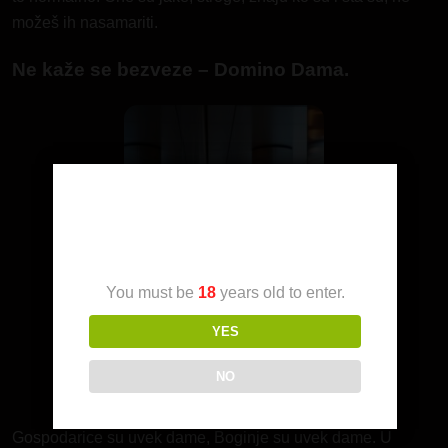
možeš ih nasamariti.
Ne kaže se bezveze – Domino Dama.
Age Verification
You must be
18
years old to enter.
YES
NO
Gospodarice su uvek dame, Boginje su uvek dame. U