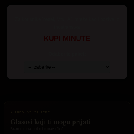
Za korisnike Yettel, Mts i A1 mreže kao i pozive iz
inostranstva
KUPI MINUTE
Odaberite paket:
✦ PREDLOZI ZA TEBE
Glasovi koji ti mogu prijati
Biramo prema temi koju upravo čitaš.