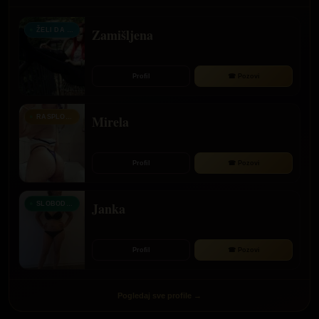
Zamišljena
ŽELI DA TE ČUJE
Profil
☎ Pozovi
Mirela
RASPLOŽENA ZA PRIČU
Profil
☎ Pozovi
Janka
SLOBODNA SADA
Profil
☎ Pozovi
Pogledaj sve profile →