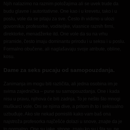
Njih nalazimo na raznim položajima ali se uvek trude da
budu glavne i autoritativne. One kao i u krevetu, tako i u
poslu, vole da se pitaju za sve. Često ih vidimo u ulozi
govornika: profesorke, voditeljke, vlasnice raznih firmi,
direktorke, menadžerke itd. One vole da su na vrhu
piramide, često imaju dominantu prirodu i u seksu i u poslu.
Formalno obučene, ali naglašavaju svoje atribute,
obline
,
kosu.
Dame za seks pucaju od samopouzdanja.
Zanimanja im mogu biti različita, ali jedna osobina im je
svima zajednička – pune su samopouzdanja. One i kada
nisu u pravu, njihova će biti zadnja. To je nešto što mnogi
muškarci vole. Oni se njima dive, a pritom ih to i seksualno
uzbuđuje. Ako ste nekad pomislili kako vam baš ona
najstroža profesorka najčešće dolazi u snove, znajte da je
to normalno. One su jake, stroge, znaju ko su i šta su, ne