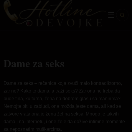
☰
Dame za seks
Dame za seks – rečenica koja zvuči malo kontradiktorno,
zar ne? Kako to dama, a traži seks? Zar ona ne treba da
bude fina, kulturna, žena na dobrom glasu sa manirima?
Nemojte biti u zabludi, ona možda jeste dama, ali kad se
zatvore vrata ona je žena željna seksa. Mnogo je takvih
dama i na internetu, i one žele da dožive intimne momente
sa nepoznatim muškarcima.