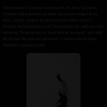
Staromodna ili izuzetno ljubazna reč za „ženu” je Dama.
Konobar koji pokušava da bude šarmantan mogao bi da
kaže: „Dame, mogu li da donesem još nešto za vas?“
Postoje slučajevi kada je reč Dama prava reč, iako ne zvuči
moderno. To se odnosi na ženu koja je „na nivou“, deo elite
itd. Ali kao što smo već pomenuli – i dame vole da budu
đavolice
u spavaćoj sobi.