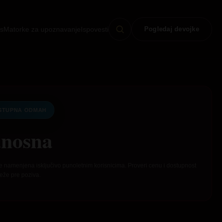
s
Matorke za upoznavanje
Ispovesti
Pogledaj devojke
STUPNA ODMAH
nosna
e namenjena isključivo punoletnim korisnicima. Proveri cenu i dostupnost
eže pre poziva.