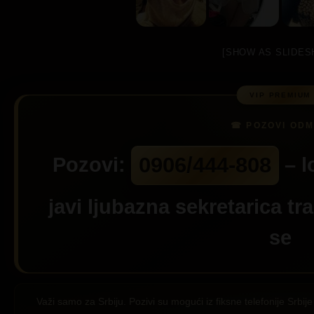
[SHOW AS SLIDES
0906/444-808
Pozovi:
– l
javi ljubazna sekretarica tr
se
Važi samo za Srbiju. Pozivi su mogući iz fiksne telefonije Srb