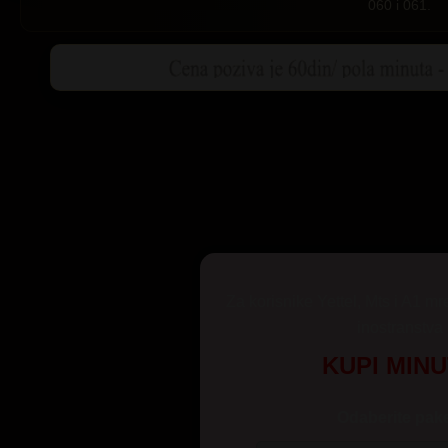
060 i 061.
Za korisnike Yettel, Mts i A1 mr
inostranstva
KUPI MIN
Odaberite pake