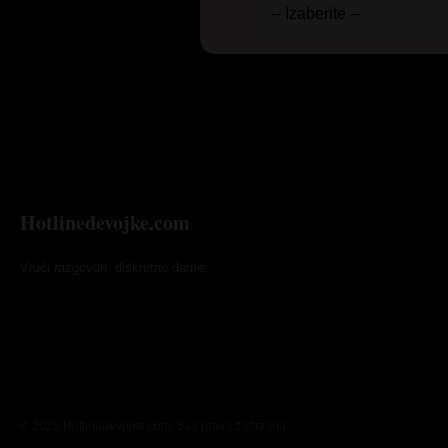
Hotlinedevojke.com
Vrući razgovori, diskretne dame.
© 2026 Hotlinedevojke.com. Sva prava zadržana.