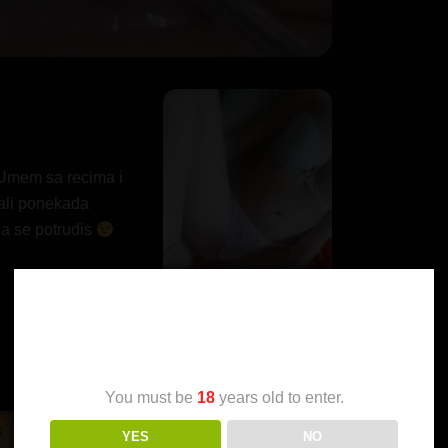
 Umem sa recima i
ali ponekada
da se potrudis
Age Verification
You must be
18
years old to enter.
YES
NO