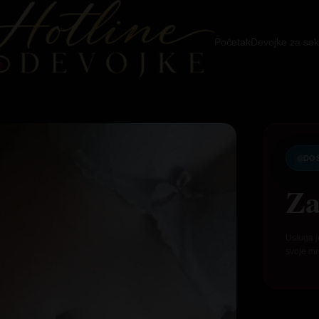
Početak
Devojke za sek
DO
Za
Usluga j
svoje mr