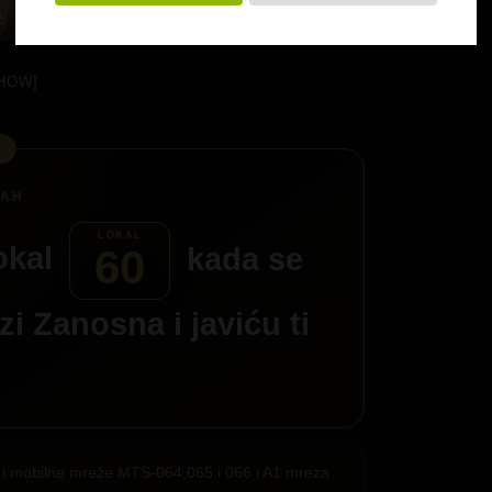
HOW]
okal
kada se
60
azi
Zanosna
i javiću ti
ije i mobilne mreže MTS-064,065 i 066 i A1 mreza