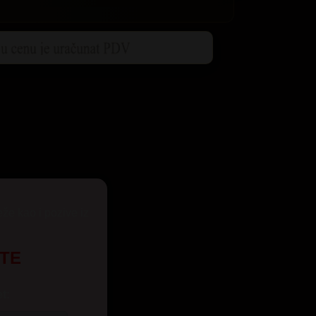
eže kao i pozive iz
UTE
t: