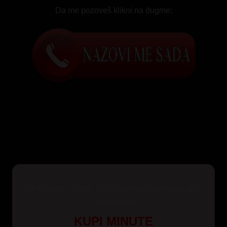
Da me pozoveš klikni na dugme:
Za korisnike Yettel, Mts i A1 mreže kao i pozive iz
inostranstva
KUPI MINUTE