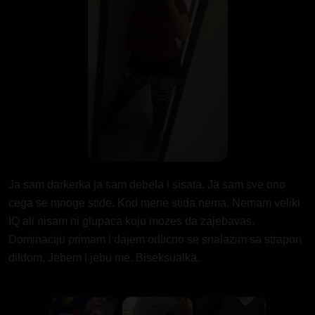
Ja sam darkerka ja sam debela i sisata. Ja sam sve ono
cega se mnoge stide. Kod mene stida nema. Nemam veliki
IQ ali nisam ni glupaca koju mozes da zajebavas.
Dominaciju primam i dajem odlicno se snalazim sa strapon
dildom. Jebem i jebu me. Biseksualka.