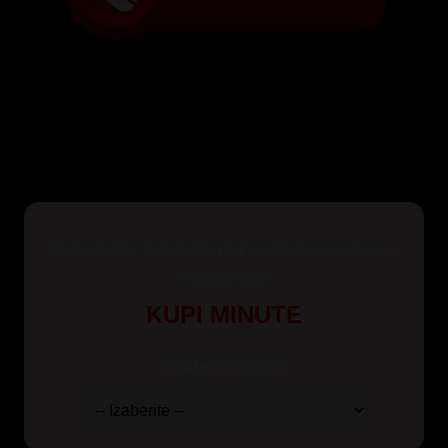
Za korisnike Yettel, Mts i A1 mreže kao i pozive iz
inostranstva
KUPI MINUTE
Odaberite paket: