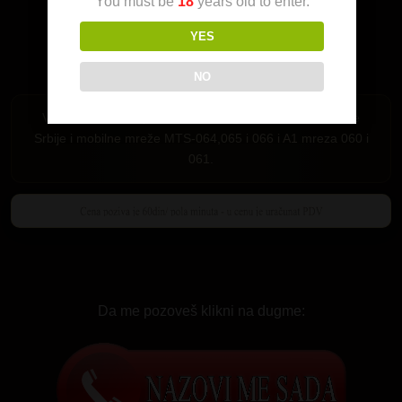
You must be
18
years old to enter.
YES
NO
Važi samo za Srbiju. Pozivi su mogući iz fiksne telefonije
Srbije i mobilne mreže MTS-064,065 i 066 i A1 mreza 060 i
061.
Da me pozoveš klikni na dugme: