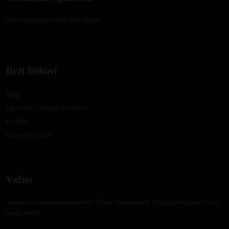
Vrući razgovori, diskretne dame.
Brzi linkovi
Blog
Uputstvo – Pravilnik i uslovi
Kontakt
Copyright issue
Važno
Samo za punoletne korisnike. Cena i dostupnost mreža prikazane su uz
svaki profil.