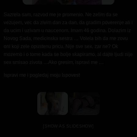
Sazrela sam, razvod me je promenio. Ne zelim da se
vezujem, vec da zivim dan za dan, da gradim poverenje ali i
da ucim i uzivam u naucenom. Imam 46 godina. Dolazim iz
Novog Sada, medicinska sestra … Volela bih da me zovu
oni koji zele opustenu pricu. Nije sve sex, zar ne? Ok
mozemo i o tome kada se bolje skapiramo, al dajte ljudi nije
sex smisao zivota …Ako gresim, ispravi me …
Ispravi me i pogledaj moju Ispovest
[SHOW AS SLIDESHOW]