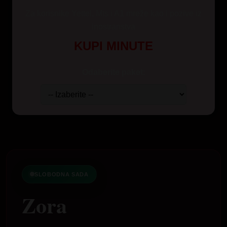
Za korisnike Yettel, Mts i A1 mreže kao i pozive iz
inostranstva
KUPI MINUTE
Odaberite paket:
SLOBODNA SADA
Zora