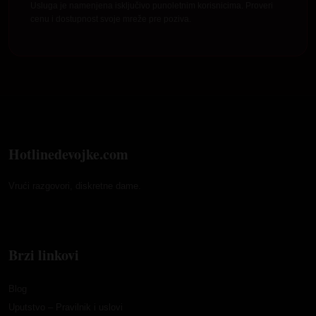
Usluga je namenjena isključivo punoletnim korisnicima. Proveri
cenu i dostupnost svoje mreže pre poziva.
Hotlinedevojke.com
Vrući razgovori, diskretne dame.
Brzi linkovi
Blog
Uputstvo – Pravilnik i uslovi