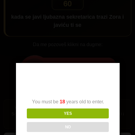
60
kada se javi ljubazna sekretarica trazi
Zora
i
javiću ti se
Da me pozoveš klikni na dugme:
Age Verification
You must be
18
years old to enter.
Važi samo za Srbiju. Pozivi su mogući iz fiksne telefonije
YES
Srbije i mobilne mreže MTS-064,065 i 066 i A1 mreza 060 i
061.
NO