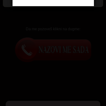
Da me pozoveš klikni na dugme: