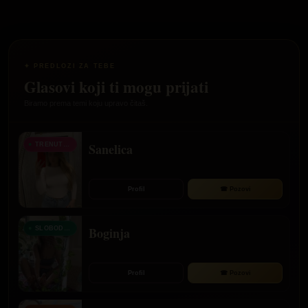
✦ PREDLOZI ZA TEBE
Glasovi koji ti mogu prijati
Biramo prema temi koju upravo čitaš.
Sanelica
TRENUTNO RAZGOVARA
Profil
☎ Pozovi
Boginja
SLOBODNA SADA
Profil
☎ Pozovi