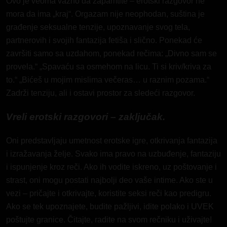
Ovo je veoma važno da zapamtite – erotski razgovor ne
mora da ima „kraj“. Orgazam nije neophodan, suština je
građenje seksualne tenzije, upoznavanje svog tela,
partnerovih i svojih fantazija fetiša i slično. Ponekad će
završiti samo sa uzdahom, ponekad rečima: „Divno sam se
provela.“ „Spavaću sa osmehom na licu. Ti si kriv/kriva za
to.“ „Bićeš u mojim mislima večeras… u raznim pozama.“
Zadrži tenziju, ali i ostavi prostor za sledeći razgovor.
Vreli erotski razgovori – zaključak.
Oni predstavljaju umetnost erotske igre, otkrivanja fantazija
i izražavanja želje. Svako ima pravo na uzbuđenje, fantaziju
i ispunjenje kroz reči. Ako ih vodite iskreno, uz poštovanje i
strast, oni mogu postati najbolji deo vaše intime. Ako ste u
vezi – pričajte i otkrivajte, koristite seksi reči kao predigru.
Ako se tek upoznajete, budite pažljivi, idite polako i UVEK
poštujte granice. Čitajte, radite na svom rečniku i uživajte!