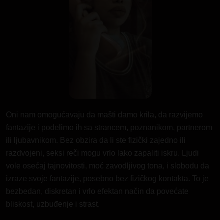
Oni nam omogućavaju da mašti damo krila, da razvijemo
fantazije i podelimo ih sa strancem, poznanikom, partnerom
ili ljubavnikom. Bez obzira da li ste fizički zajedno ili
razdvojeni, seksi reči mogu vrlo lako zapaliti iskru. Ljudi
vole osećaj tajnovitosti, moć zavodljivog tona, i slobodu da
izraze svoje fantazije, posebno bez fizičkog kontakta. To je
bezbedan, diskretan i vrlo efektan način da povećate
bliskost, uzbuđenje i strast.