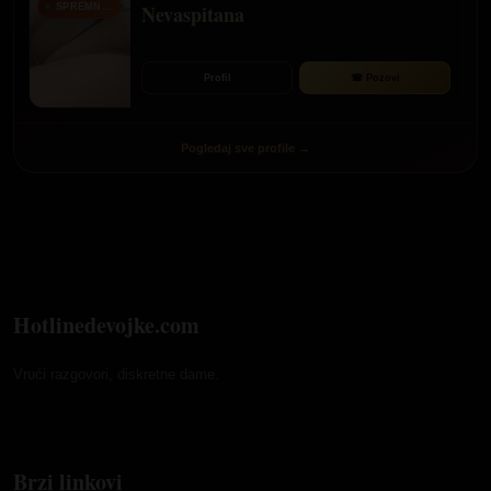
Nevaspitana
SPREMNA ZA TVOJ POZIV
Profil
☎ Pozovi
Pogledaj sve profile →
Hotlinedevojke.com
Vrući razgovori, diskretne dame.
Brzi linkovi