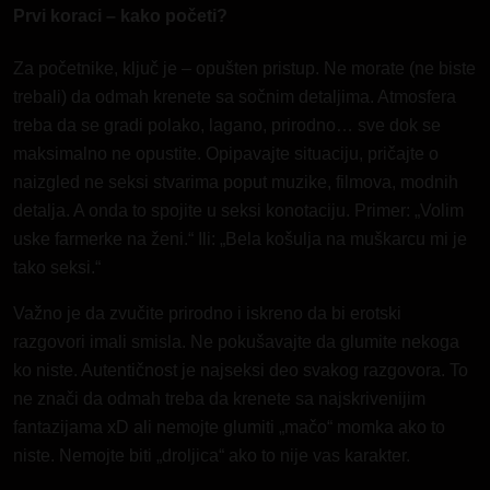
Prvi koraci – kako početi?
Za početnike, ključ je – opušten pristup. Ne morate (ne biste
trebali) da odmah krenete sa sočnim detaljima. Atmosfera
treba da se gradi polako, lagano, prirodno… sve dok se
maksimalno ne opustite. Opipavajte situaciju, pričajte o
naizgled ne seksi stvarima poput muzike, filmova, modnih
detalja. A onda to spojite u seksi konotaciju. Primer: „Volim
uske farmerke na ženi.“ Ili: „Bela košulja na muškarcu mi je
tako seksi.“
Važno je da zvučite prirodno i iskreno da bi erotski
razgovori imali smisla. Ne pokušavajte da glumite nekoga
ko niste. Autentičnost je najseksi deo svakog razgovora. To
ne znači da odmah treba da krenete sa najskrivenijim
fantazijama xD ali nemojte glumiti „mačo“ momka ako to
niste. Nemojte biti „droljica“ ako to nije vas karakter.