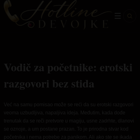
☰
Vodič za početnike: erotski
razgovori bez stida
Već na samu pomisao može se reći da su erotski razgovori
veoma uzbudljiva, napaljiva ideja. Međutim, kada dođe
trenutak da se reči pretvore u magiju, usne zadrhte, dlanovi
se oznoje, a um postane prazan. To je
prirodna
stvar kod
početnika i nema potrebe za panikom. Ali ako ste se ikada