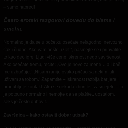
– samo napred!
Često erotski razgovori dovedu do blama i
smeha.
Normalno je da se u početku osećate nelagodno, nervozno
čak i čudno. Ako vam nešto „izleti“, nasmejte se i prihvatite
to kao deo igre. Ljudi više cene iskrenost nego savršenost.
Ako osećate tremu, recite: „Ovo je novo za mene… ali baš
me uzbuđuje.“ „Nisam ranije ovako pričao sa nekim, ali
uživam sa tobom.“ Zapamtite – iskrenost razbija barijere i
produbljuje kontakt. Ako se nekada zbunite i zasmejete – to
je potpuno normalno i nemojte da se plašite.. uostalom,
seks je često duhovit.
Završnica – kako ostaviti dobar utisak?