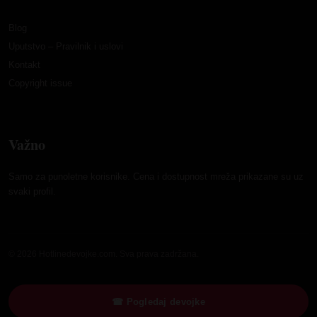
Blog
Uputstvo – Pravilnik i uslovi
Kontakt
Copyright issue
Važno
Samo za punoletne korisnike. Cena i dostupnost mreža prikazane su uz
svaki profil.
© 2026 Hotlinedevojke.com. Sva prava zadržana.
☎ Pogledaj devojke