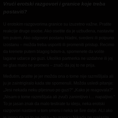
Vrući erotski razgovori i granice koje treba
postaviti?
U erotskim razgovorima granice su izuzetno važne. Pratite
reakcije druge osobe. Ako osetite da je uzbuđena, nastavite
tim putem. Ako odgovori postanu hladni, svedeni ili potpuno
izostanu – možda treba usporiti ili promeniti pristup. Recimo
da krenete putem blagog bdsm-a, spomenete da volite
lagane udarce po guzi. Ukoliko partnerka ne uzdahne ili joj
se glas malo ne promeni – znači da joj to ne prija.
Međutim, pratite je jer možda ona o tome nije razmišljala ali
ju je zaintrigiralo kada ste spomenuli. Možda usledi pitanje:
„Jesi nekada neku pljesnuo po guzi?“ „Kako je reagovala?“
„Nisam o tome razmišljala ali zvuči zanimljivo i… napaljivo.“
To je jasan znak da malo testirate tu ideju, neka erotski
razgovori nastave u tom smeru i neka se šire dalje. ALI ako
je jasno da joj to ne prija – tu granicu Nikada ne prelazite.