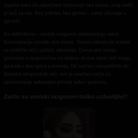
zapitali kako da započnete hotovanje bez blama, ovaj vodič
je baš za vas. Bez pritiska, bez glume – samo uživanje u
igri reči.
Da definišemo – erotski razgovori predstavljaju seksi
komunikaciju između dve osobe. Tokom interakcije koriste
se erotične reči, uzdasi, stenjanje. Danas pre svega
govorimo o razgovorima na daljinu ali ove seksi reči mogu
da budu i deo igrica u krevetu. Od sočnih i romantičnih do
žestokih eksplicitnih reči, ovo je savršen način
za
upoznavanje
seksualne prirode sebe i partnera.
Zašto su erotski razgovori toliko uzbudljivi?