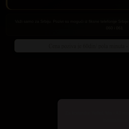
Važi samo za Srbiju. Pozivi su mogući iz fiksne telefonije Srb
060 i 061.
Za korisnike Yettel, Mts i A1 mr
inostranstva