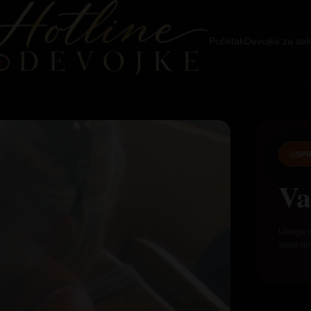
Početak
Devojke za sek
SPR
Va
Usluga j
svoje mr