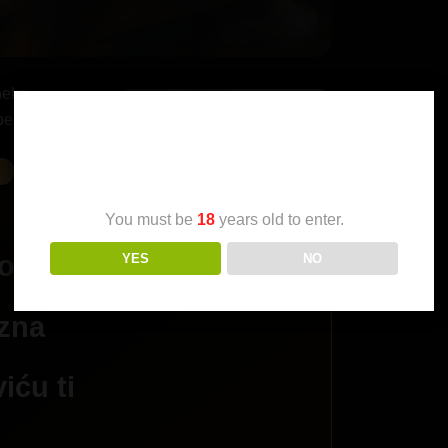
 neka
be!
Age Verification
You must be
18
years old to enter.
okal
YES
NO
azna
viću ti