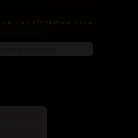
ije i mobilne mreže MTS-064,065 i 066 i A1 mreza
eže kao i pozive iz