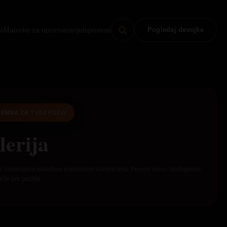
s
Matorke za upoznavanje
Ispovesti
Pogledaj devojke
EMNA ZA TVOJ POZIV
lerija
e namenjena isključivo punoletnim korisnicima. Proveri cenu i dostupnost
eže pre poziva.