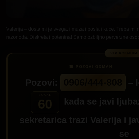
Valerija – dosta mi je svega, i muza i posla i kuce. Treba mi
razonoda. Diskreta i potentna! Samo ozbiljno perverzne oso
0906/444-808
Pozovi:
– l
kada se javi ljub
60
sekretarica trazi
Valerija
i ja
se