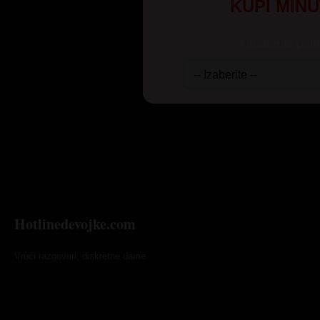
KUPI MIN
Odaberite pake
Hotlinedevojke.com
Vrući razgovori, diskretne dame.