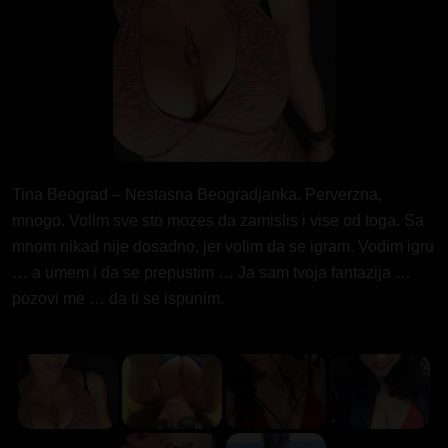
Tina Beograd – Nestasna Beogradjanka. Perverzna,
mnogo. Volim sve sto mozes da zamislis i vise od toga. Sa
mnom nikad nije dosadno, jer volim da se igram. Vodim igru
… a umem i da se prepustim … Ja sam tvoja fantazija …
pozovi me … da ti se ispunim.