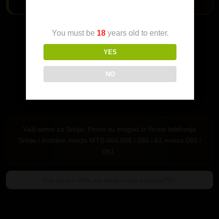
Age Verification
Da me pozoveš klikni na dugme:
You must be
18
years old to enter.
YES
NO
Važi samo za Srbiju. Pozivi su mogući iz fiksne telefonije
Srbije i mobilne mreže MTS-064,065 i 066 i A1 mreza 060 i
061.