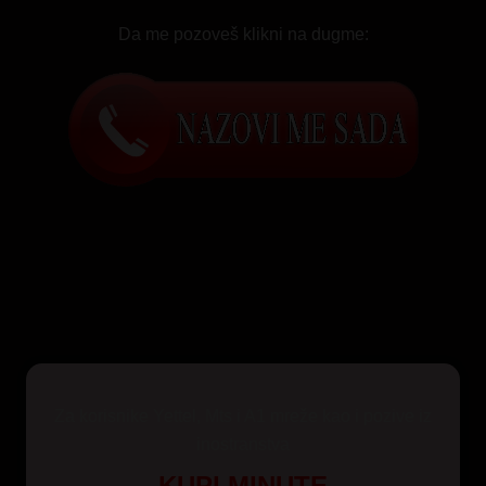
Da me pozoveš klikni na dugme:
Za korisnike Yettel, Mts i A1 mreže kao i pozive iz
inostranstva
KUPI MINUTE