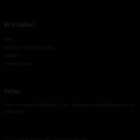
Brzi linkovi
Blog
Uputstvo – Pravilnik i uslovi
Kontakt
Copyright issue
Važno
Samo za punoletne korisnike. Cena i dostupnost mreža prikazane su uz
svaki profil.
© 2026 Hotlinedevojke.com. Sva prava zadržana.