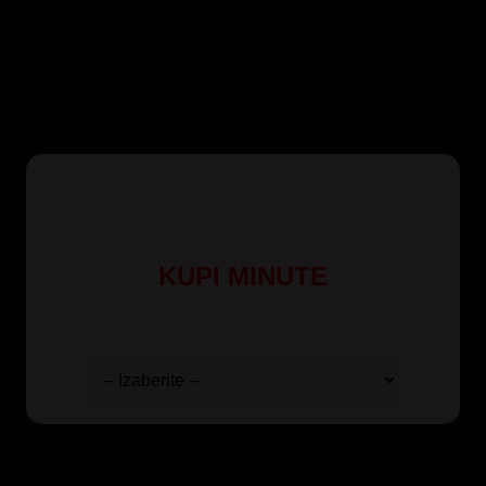
Za korisnike Yettel, Mts i A1 mreže kao i pozive iz
inostranstva
KUPI MINUTE
Odaberite paket: