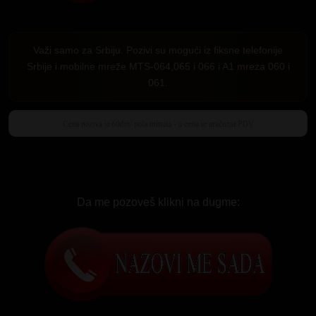
Važi samo za Srbiju. Pozivi su mogući iz fiksne telefonije
Srbije i mobilne mreže MTS-064,065 i 066 i A1 mreza 060 i
061.
Da me pozoveš klikni na dugme: