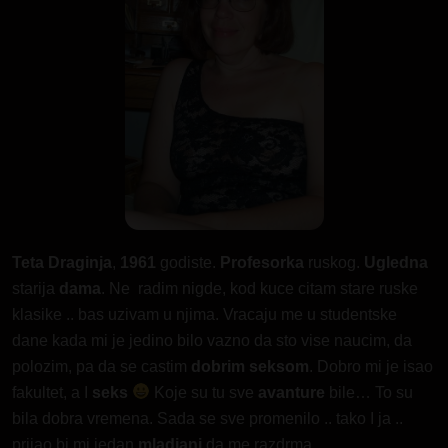
Teta Draginja
,
1961
godiste.
Profesorka
ruskog.
Ugledna
starija
dama
. Ne radim nigde, kod kuce citam stare ruske
klasike .. bas uzivam u njima. Vracaju me u studentske
dane kada mi je jedino bilo vazno da sto vise naucim, da
polozim, pa da se castim
dobrim seksom
. Dobro mi je isao
fakultet, a I
seks
Koje su tu sve
avanture
bile… To su
bila dobra vremena. Sada se sve promenilo .. tako I ja ..
prijao bi mi jedan
mladjani
da me razdrma