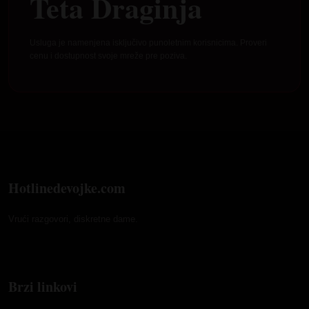
Teta Draginja
Usluga je namenjena isključivo punoletnim korisnicima. Proveri
cenu i dostupnost svoje mreže pre poziva.
Hotlinedevojke.com
Vrući razgovori, diskretne dame.
Brzi linkovi