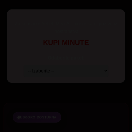
Za korisnike Yettel, Mts i A1 mreže kao i pozive iz
inostranstva
KUPI MINUTE
Odaberite paket:
USKORO DOSTUPNA