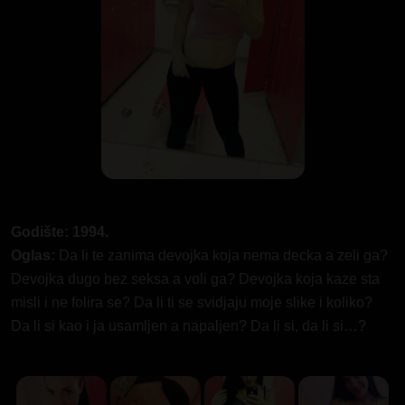
Godište: 1994.
Oglas:
Da li te zanima devojka koja nema decka a zeli ga?
Devojka dugo bez seksa a voli ga? Devojka koja kaze sta
misli i ne folira se? Da li ti se svidjaju moje slike i koliko?
Da li si kao i ja usamljen a napaljen? Da li si, da li si…?