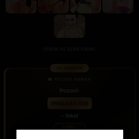
[SHOW AS SLIDESHOW]
Pozovi:
0906/444-808
– lokal
60