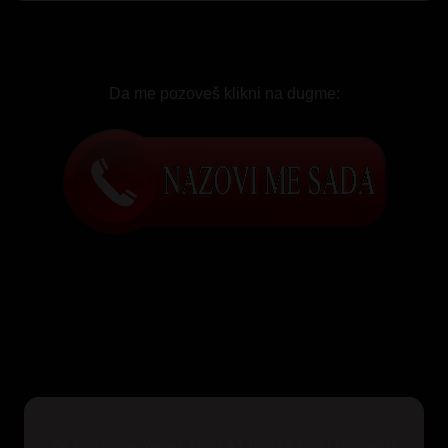
Da me pozoveš klikni na dugme:
Za korisnike Yettel, Mts i A1 mreže kao i pozive iz