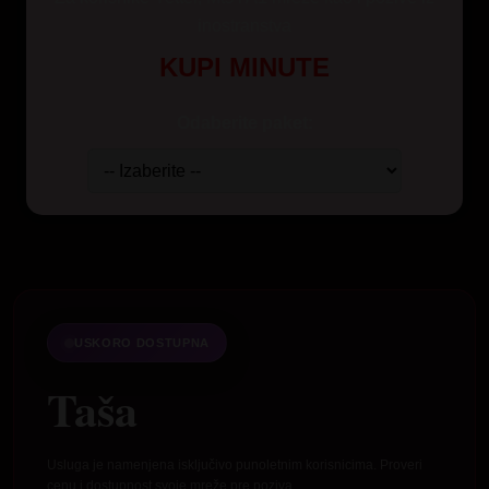
inostranstva
KUPI MINUTE
Odaberite paket:
USKORO DOSTUPNA
Taša
Usluga je namenjena isključivo punoletnim korisnicima. Proveri
cenu i dostupnost svoje mreže pre poziva.