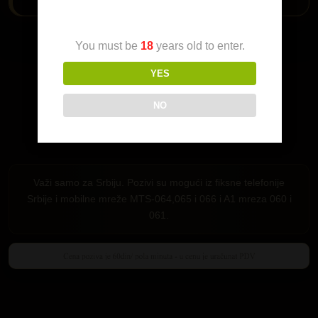
Age Verification
Da me pozoveš klikni na dugme:
You must be
18
years old to enter.
YES
NO
Važi samo za Srbiju. Pozivi su mogući iz fiksne telefonije
Srbije i mobilne mreže MTS-064,065 i 066 i A1 mreza 060 i
061.