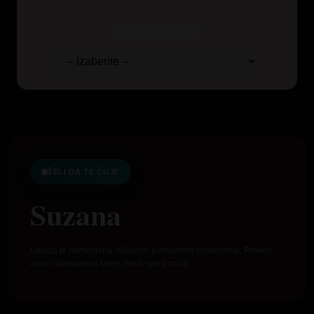
Odaberite paket:
ŽELI DA TE ČUJE
Suzana
Usluga je namenjena isključivo punoletnim korisnicima. Proveri
cenu i dostupnost svoje mreže pre poziva.