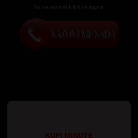
Da me pozoveš klikni na dugme:
Za korisnike Yettel, Mts i A1 mreže kao i pozive iz
inostranstva
KUPI MINUTE