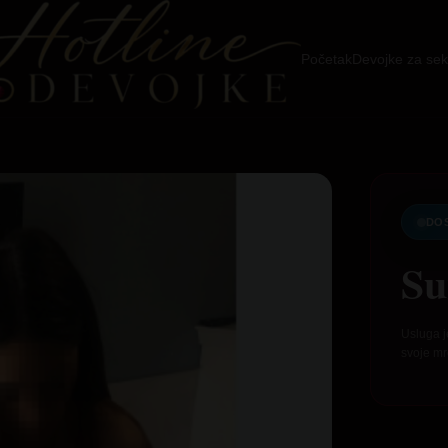
Početak
Devojke za sek
DO
Su
Usluga j
svoje mr