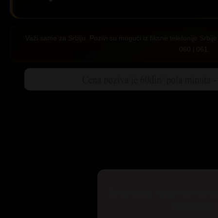
Važi samo za Srbiju. Pozivi su mogući iz fiksne telefonije Srb
060 i 061.
Za korisnike Yettel, Mts i A1 mr
inostranstva