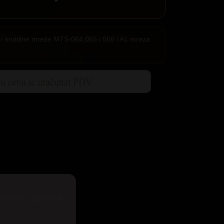
ije i mobilne mreže MTS-064,065 i 066 i A1 mreza
eže kao i pozive iz