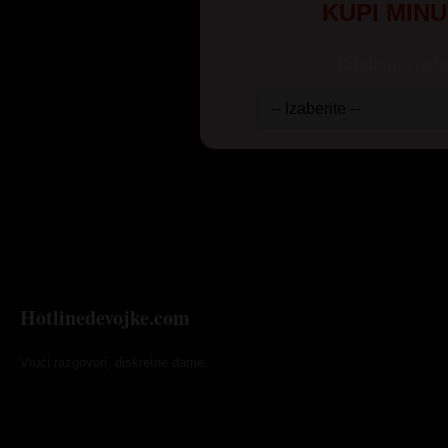
KUPI MIN
Odaberite pake
Hotlinedevojke.com
Vrući razgovori, diskretne dame.