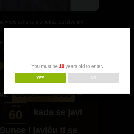
a = poslusna kuja u potrazi za telesnim
!
talno, dok ne svrsis do zadnje kapi …Iscedicu
Age Verification
i li spreman? Nisi znam te …
You must be
18
years old to enter.
YES
NO
0906/444-808
vi:
–
kada se javi
60
Sunce
i javiću ti se