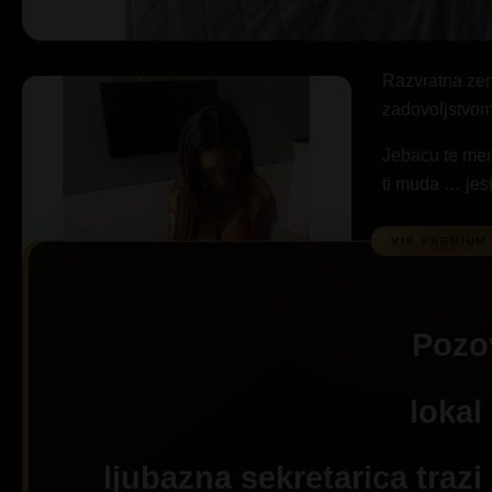
Razvratna zen
zadovoljstvom
Jebacu te men
ti muda … jes
Pozo
lokal
ljubazna sekretarica trazi