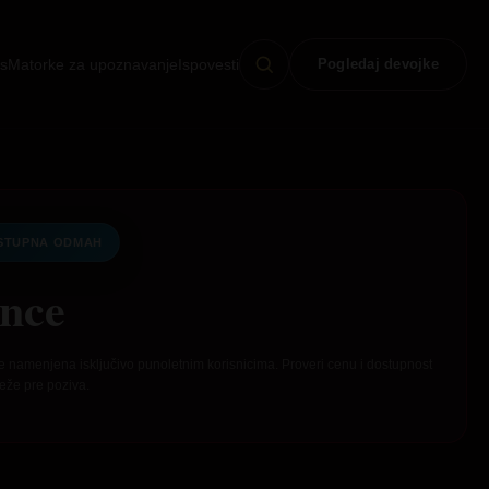
s
Matorke za upoznavanje
Ispovesti
Pogledaj devojke
STUPNA ODMAH
nce
e namenjena isključivo punoletnim korisnicima. Proveri cenu i dostupnost
eže pre poziva.