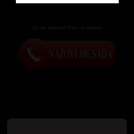
Da me pozoveš klikni na dugme:
Za korisnike Yettel, Mts i A1 mreže kao i pozive iz