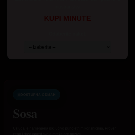
inostranstva
KUPI MINUTE
Odaberite paket:
DOSTUPNA ODMAH
Sosa
Usluga je namenjena isključivo punoletnim korisnicima. Proveri
cenu i dostupnost svoje mreže pre poziva.