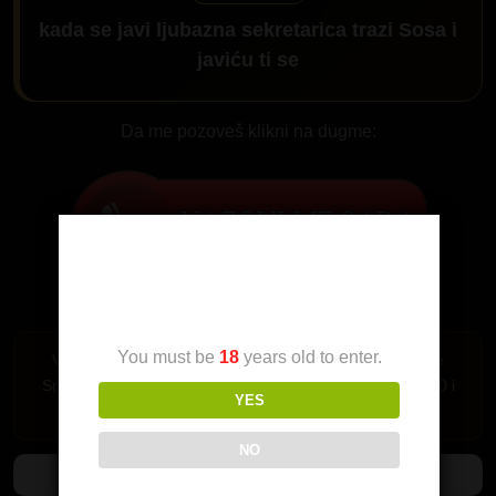
kada se javi ljubazna sekretarica trazi
Sosa
i
javiću ti se
Da me pozoveš klikni na dugme:
Age Verification
You must be
18
years old to enter.
Važi samo za Srbiju. Pozivi su mogući iz fiksne telefonije
Srbije i mobilne mreže MTS-064,065 i 066 i A1 mreza 060 i
YES
061.
NO