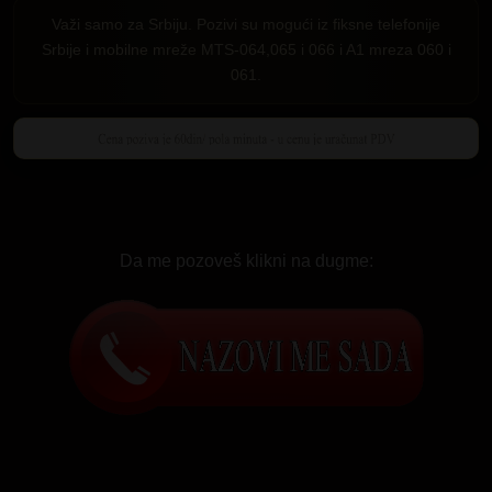
Važi samo za Srbiju. Pozivi su mogući iz fiksne telefonije
Srbije i mobilne mreže MTS-064,065 i 066 i A1 mreza 060 i
061.
Da me pozoveš klikni na dugme: