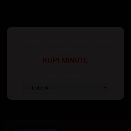
Za korisnike Yettel, Mts i A1 mreže kao i pozive iz
inostranstva
KUPI MINUTE
Odaberite paket: