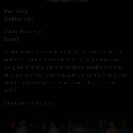
Ime: Sonja
Godište:
1980
Mesto:
Pozarevac
O sebi:
Postoji nesto sto me uvek napali! Scena seksa u liftu. Ja
stojim, ti si potpuni neznanac kome se svidja moje dupe,
podignes mi suknju dok niko ne gleda, necujno otkopcas
slic i nabijes mi dok drugi i ne slute sta radimo. A sta je ono
sto tebe pali? Pozovi me i ispricaj mi, jedva cekam da
cujem!
Zanimanje:
sekretarica