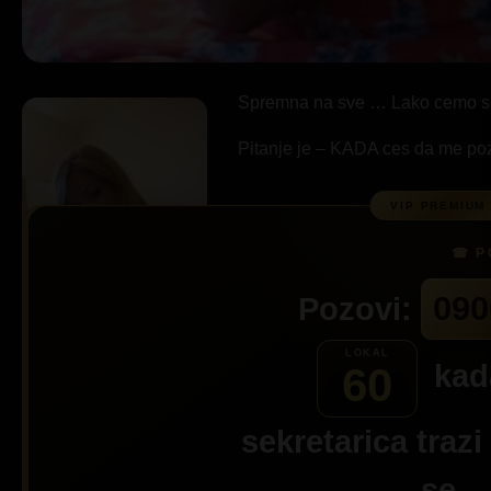
Spremna na sve … Lako cemo se 
Pitanje je – KADA ces da me poz
090
Pozovi:
kada
60
sekretarica traz
se