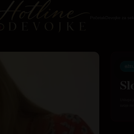
Početak
Devojke za sek
ŽEL
Sl
Usluga j
svoje mr