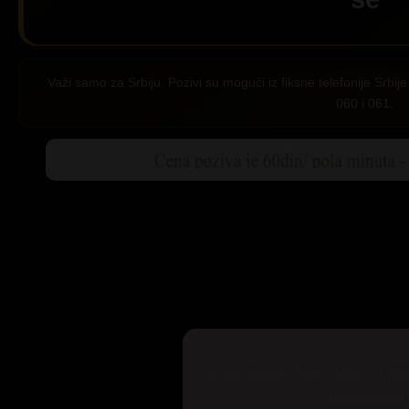
Važi samo za Srbiju. Pozivi su mogući iz fiksne telefonije Srb
060 i 061.
Za korisnike Yettel, Mts i A1 mr
inostranstva