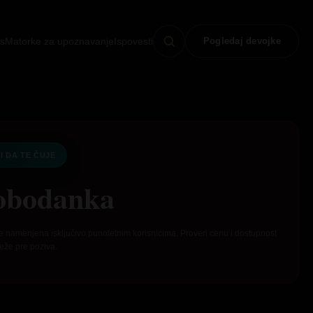
s
Matorke za upoznavanje
Ispovesti
Pogledaj devojke
I DA TE ČUJE
obodanka
e namenjena isključivo punoletnim korisnicima. Proveri cenu i dostupnost
eže pre poziva.