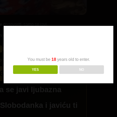
dogovoriti, samo se javi.
oves, ne da li
Age Verification
You must be
18
years old to enter.
YES
NO
6/444-808
– lokal
 se javi ljubazna
i
Slobodanka
i javiću ti