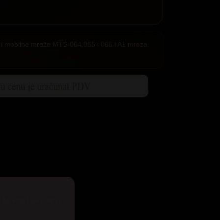
ije i mobilne mreže MTS-064,065 i 066 i A1 mreza
eže kao i pozive iz