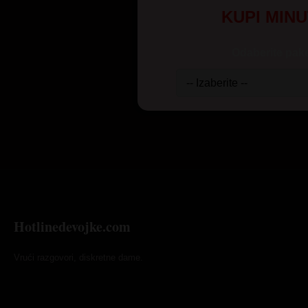
KUPI MIN
Odaberite pake
Hotlinedevojke.com
Vrući razgovori, diskretne dame.