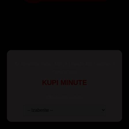
Za korisnike Yettel, Mts i A1 mreže kao i pozive iz
inostranstva
KUPI MINUTE
Odaberite paket: