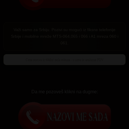
Važi samo za Srbiju. Pozivi su mogući iz fiksne telefonije
Srbije i mobilne mreže MTS-064,065 i 066 i A1 mreza 060 i
061.
Da me pozoveš klikni na dugme: