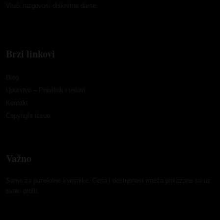
Vrući razgovori, diskretne dame.
Brzi linkovi
Blog
Uputstvo – Pravilnik i uslovi
Kontakt
Copyright issue
Važno
Samo za punoletne korisnike. Cena i dostupnost mreža prikazane su uz
svaki profil.