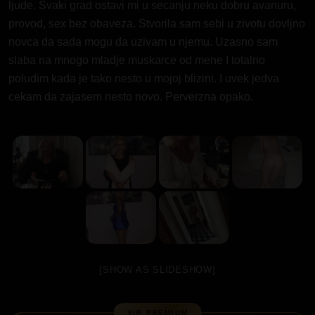
ljude. Svaki grad ostavi mi u secanju neku dobru avanuru,
provod, sex bez obaveza. Stvorila sam sebi u zivotu dovljno
novca da sada mogu da uzivam u njemu. Uzasno sam
slaba na mnogo mladje muskarce od mene I totalno
poludim kada je tako nesto u mojoj blizini. I uvek jedva
cekam da zajasem nesto novo. Perverzna opako.
[SHOW AS SLIDESHOW]