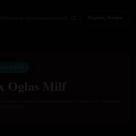
s
Matorke za upoznavanje
Ispovesti
Pogledaj devojke
I DA TE ČUJE
x Oglas Milf
e namenjena isključivo punoletnim korisnicima. Proveri cenu i dostupnost
eže pre poziva.