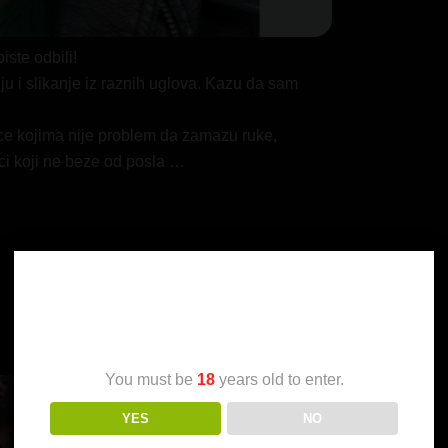
iste odbili!
iju i slikanje iz raznih uglova. Kazu da sam
e kojima nije problem da zamazu ruke,
aci koji ne beze od posla …
Age Verification
You must be
18
years old to enter.
YES
NO