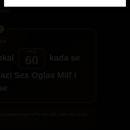
HOW]
okal
kada se
60
razi
Sex Oglas Milf
i
 se
ije i mobilne mreže MTS-064,065 i 066 i A1 mreza