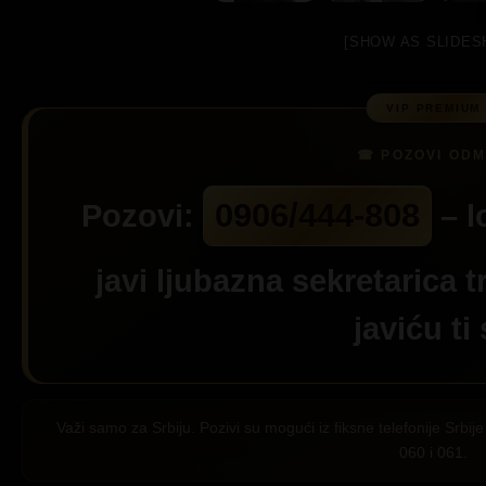
[SHOW AS SLIDES
0906/444-808
Pozovi:
– l
javi ljubazna sekretarica t
javiću ti
Važi samo za Srbiju. Pozivi su mogući iz fiksne telefonije Srb
060 i 061.