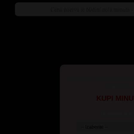
Za korisnike Yettel, Mts i A1 mr
inostranstva
KUPI MIN
Odaberite pake