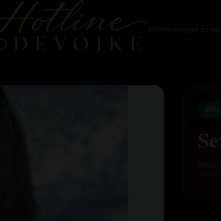
Početak
Devojke za sek
ŽEL
Se
Usluga j
svoje mr