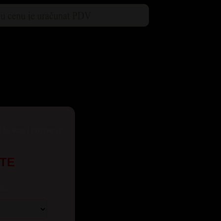
eže kao i pozive iz
UTE
t: