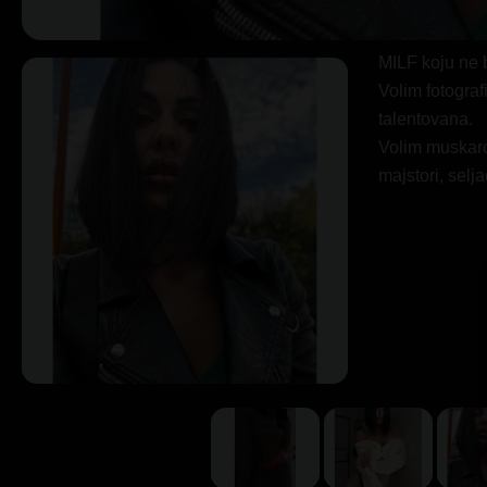
MILF koju ne b
Volim fotograf
talentovana.
Volim muskarc
majstori, selj