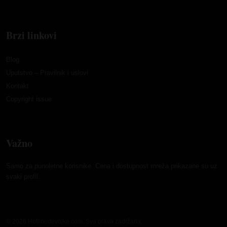
Brzi linkovi
Blog
Uputstvo – Pravilnik i uslovi
Kontakt
Copyright issue
Važno
Samo za punoletne korisnike. Cena i dostupnost mreža prikazane su uz
svaki profil.
© 2026 Hotlinedevojke.com. Sva prava zadržana.