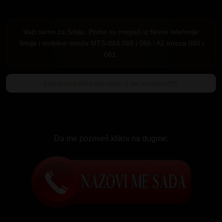
Važi samo za Srbiju. Pozivi su mogući iz fiksne telefonije
Srbije i mobilne mreže MTS-064,065 i 066 i A1 mreza 060 i
061.
Da me pozoveš klikni na dugme: