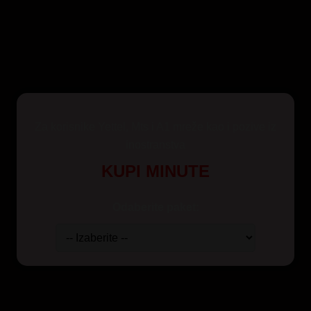
Za korisnike Yettel, Mts i A1 mreže kao i pozive iz
inostranstva
KUPI MINUTE
Odaberite paket: