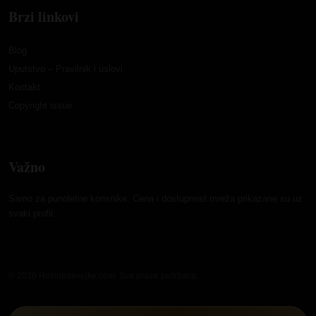
Brzi linkovi
Blog
Uputstvo – Pravilnik i uslovi
Kontakt
Copyright issue
Važno
Samo za punoletne korisnike. Cena i dostupnost mreža prikazane su uz
svaki profil.
© 2026 Hotlinedevojke.com. Sva prava zadržana.