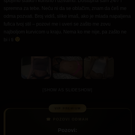
spojimo slatko i korisno i uživamo. Dostupna sam 24/7 i
spremna za tebe. Neću ni da se oblačim, znam da ćeš me
odma pozvati. Broj vidiš, slike imaš, ako je mlada napaljena
fufica tvoj stil – pozovi me i uveri se zašto me zovu
najboljom kurvicom u kraju. Nema ko me nije, pa zašto ne
bi i ti
[SHOW AS SLIDESHOW]
Pozovi: