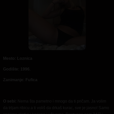
Mesto: Loznica
Godište: 1996.
Zanimanje: Fufica
O sebi:
Nema šta pametno i mnogo da ti pričam. Ja volim
da trljam ribicu a ti voliš da drkaš kurac, sve je jasno! Samo