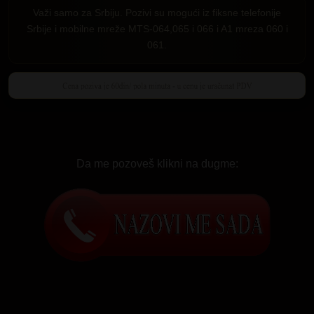
Važi samo za Srbiju. Pozivi su mogući iz fiksne telefonije
Srbije i mobilne mreže MTS-064,065 i 066 i A1 mreza 060 i
061.
Da me pozoveš klikni na dugme: