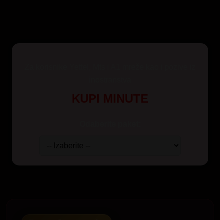
Za korisnike Yettel, Mts i A1 mreže kao i pozive iz
inostranstva
KUPI MINUTE
Odaberite paket: