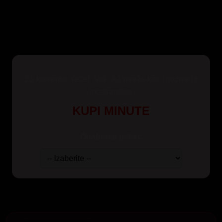
Za korisnike Yettel, Mts i A1 mreže kao i pozive iz
inostranstva
KUPI MINUTE
Odaberite paket: