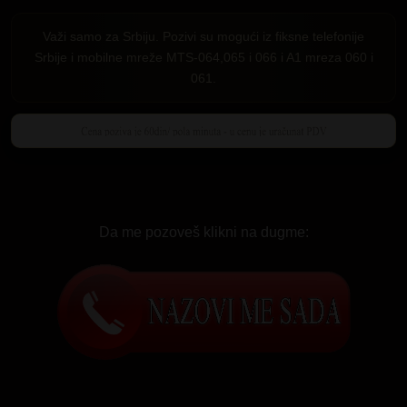
Važi samo za Srbiju. Pozivi su mogući iz fiksne telefonije
Srbije i mobilne mreže MTS-064,065 i 066 i A1 mreza 060 i
061.
Da me pozoveš klikni na dugme: