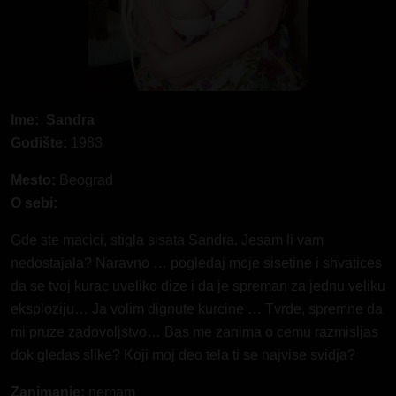
Ime: Sandra
Godište:
1983
Mesto:
Beograd
O sebi:
Gde ste macici, stigla sisata Sandra. Jesam li vam
nedostajala? Naravno … pogledaj moje sisetine i shvatices
da se tvoj kurac uveliko dize i da je spreman za jednu veliku
eksploziju… Ja volim dignute kurcine … Tvrde, spremne da
mi pruze zadovoljstvo… Bas me zanima o cemu razmisljas
dok gledas slike? Koji moj deo tela ti se najvise svidja?
Zanimanje:
nemam