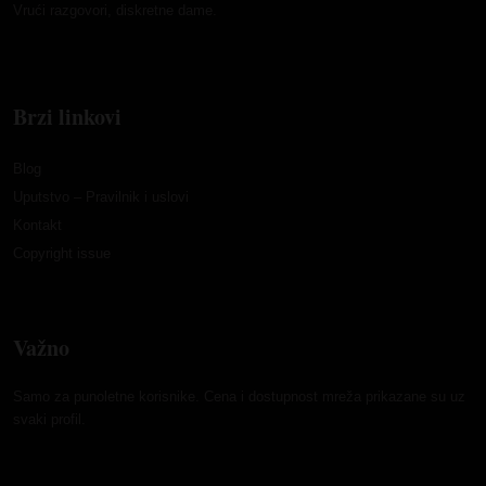
Vrući razgovori, diskretne dame.
Brzi linkovi
Blog
Uputstvo – Pravilnik i uslovi
Kontakt
Copyright issue
Važno
Samo za punoletne korisnike. Cena i dostupnost mreža prikazane su uz
svaki profil.