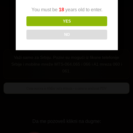
You must be
18
years old to enter.
YES
NO
Važi samo za Srbiju. Pozivi su mogući iz fiksne telefonije
Srbije i mobilne mreže MTS-064,065 i 066 i A1 mreza 060 i
061.
Da me pozoveš klikni na dugme: