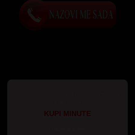
Za korisnike Yettel, Mts i A1 mreže kao i pozive iz
inostranstva
KUPI MINUTE
Odaberite paket: