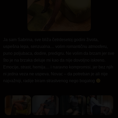
Ja sam Sabrina, sve bliža četrdesetoj godini života,
uspešna lepa, senzualna… volim romantičnu atmosferu,
puno poljubaca, dodire, predigru. Ne volim da brzam jer sve
što je na brzaka deluje mi kao da nije dovoljno iskreno.
Emocije, strast, hemija… i naravno kompromisi, jer bez njih
ni jedna veza ne uspeva. Novac – da potreban je ali nije
najvažniji, radije biram strastvenog nego bogatog