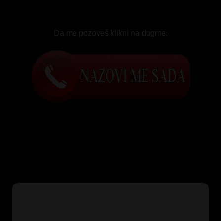
Da me pozoveš klikni na dugme:
Za korisnike Yettel, Mts i A1 mreže kao i pozive iz
inostranstva