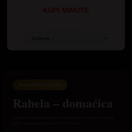
KUPI MINUTE
Odaberite paket:
RASPLOŽENA ZA PRIČU
Rahela – domaćica
Usluga je namenjena isključivo punoletnim korisnicima. Proveri
cenu i dostupnost svoje mreže pre poziva.