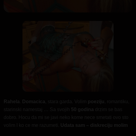
Rahela
.
Domacica
, stara garda. Volim
poeziju
, romantiku,
starinski namestaj … Sa svojih
50 godina
drzim se bas
dobro. Hocu da mi se javi neko kome nece smetati ovo sto
volim I ko ce me razumeti.
Udata sam – diskreciju molim