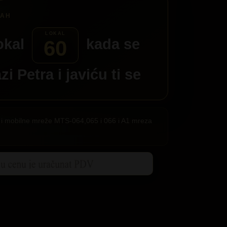
okal
kada se
60
azi
Petra
i javiću ti se
ije i mobilne mreže MTS-064,065 i 066 i A1 mreza