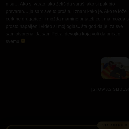
nisu… Ako si varao, ako želiš da varaš, ako si pak bio
prevaren… ja sam sve to prošla, i znam kako je. Ako te lože
ćerkine drugarice ili možda mamine prijateljice.. ma možda s
prosto napaljen i video si moj oglas.. šta god da je, za sve
sam otvorena. Ja sam Petra, devojka koja voli da priča o
svemu
[SHOW AS SLIDES