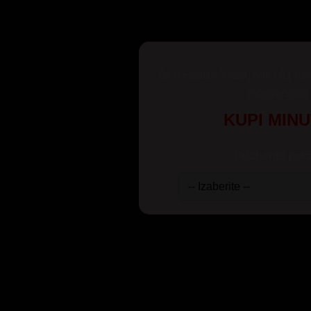
Za korisnike Yettel, Mts i A1 mr
inostranstva
KUPI MIN
Odaberite pake