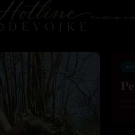
Početak
Devojke za sek
DO
Pe
Usluga j
svoje mr