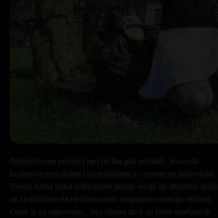
Slobodno me pozovi i reci mi šta god poželiš.. znam da
budem veoma dobra i da saslušam a i savete ne delim loše.
Svima nama treba neko kome bismo mogli da otvorimo dušu
ali se plašimo da ne izazovemo negativnu reakciju okoline.
Ovde si na sigurnom… bez obzira da li su teme osetljive ili