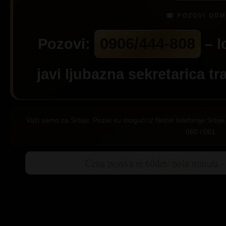
0906/444-808
Pozovi:
– l
javi ljubazna sekretarica tr
Važi samo za Srbiju. Pozivi su mogući iz fiksne telefonije Srb
060 i 061.