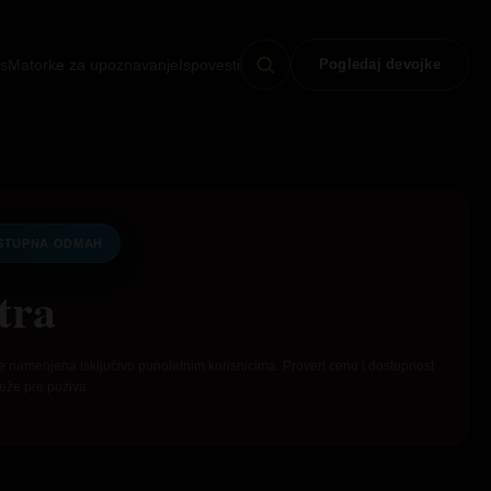
s
Matorke za upoznavanje
Ispovesti
Pogledaj devojke
STUPNA ODMAH
tra
e namenjena isključivo punoletnim korisnicima. Proveri cenu i dostupnost
eže pre poziva.