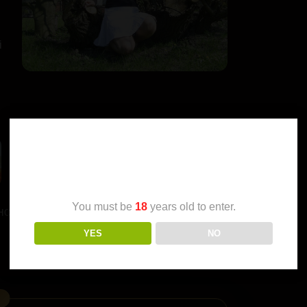
i
Age Verification
You must be
18
years old to enter.
HOW]
YES
NO