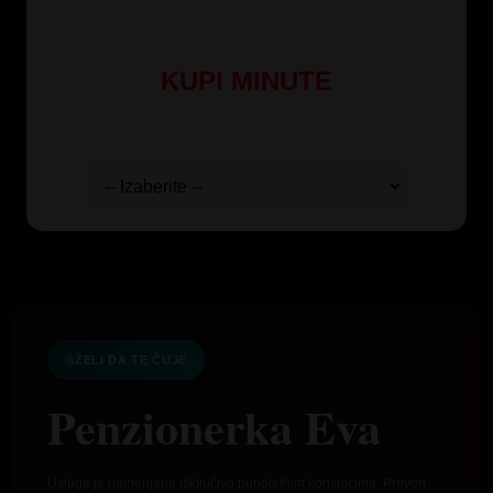
Za korisnike Yettel, Mts i A1 mreže kao i pozive iz
inostranstva
KUPI MINUTE
Odaberite paket:
ŽELI DA TE ČUJE
Penzionerka Eva
Usluga je namenjena isključivo punoletnim korisnicima. Proveri