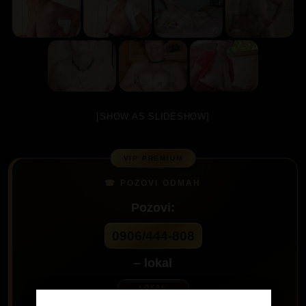
[SHOW AS SLIDESHOW]
Pozovi:
0906/444-808
– lokal
60