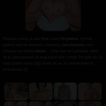
Pozdrav svima, ja sam
Eva
, imam
59 godina
, I prosle
godine sam se doselila u Suboticu,
penzionerka
sam.
Osecam se veoma
mlado
… Zato sam se I prijavila, vidim
da je upoznavanje na ovaj nacin sad u modi. Pa ajde da I ja
malo pratim modu :))))) Javite mi se, da vidimo kako to
funkcionise :)))