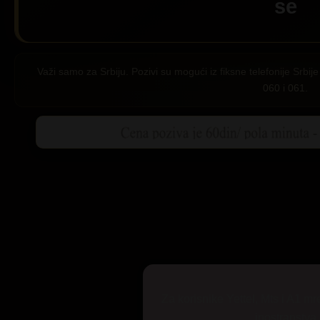
se
Važi samo za Srbiju. Pozivi su mogući iz fiksne telefonije Srb
060 i 061.
Za korisnike Yettel, Mts i A1 mr
inostranstva