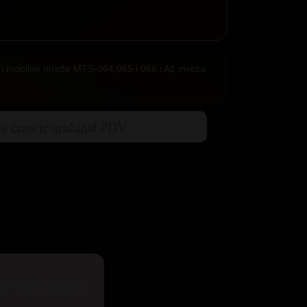
ije i mobilne mreže MTS-064,065 i 066 i A1 mreza
eže kao i pozive iz