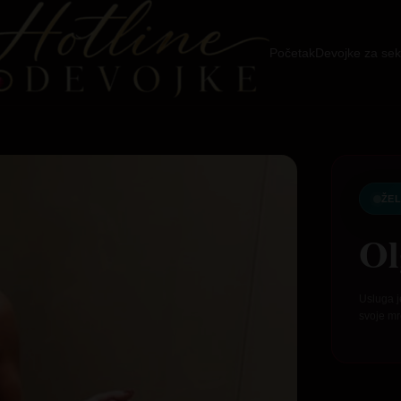
Početak
Devojke za sek
ŽEL
Ol
Usluga j
svoje mr