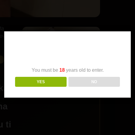
ta
ovi
Age Verification
You must be
18
years old to enter.
YES
NO
kal
na
u ti