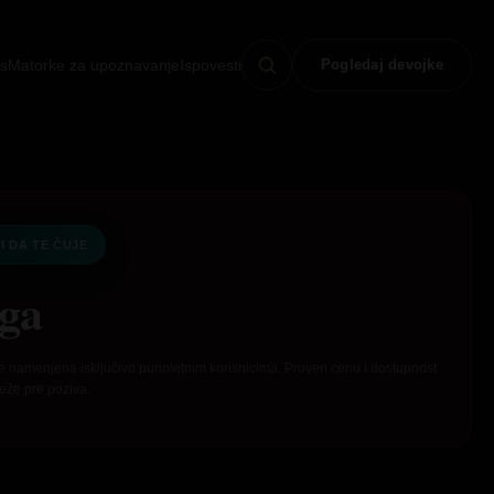
s
Matorke za upoznavanje
Ispovesti
Pogledaj devojke
I DA TE ČUJE
ga
e namenjena isključivo punoletnim korisnicima. Proveri cenu i dostupnost
eže pre poziva.