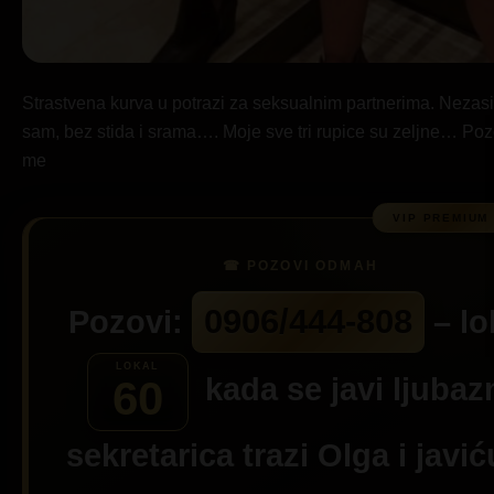
Strastvena kurva u potrazi za seksualnim partnerima. Nezasi
sam, bez stida i srama…. Moje sve tri rupice su zeljne… Poz
me
0906/444-808
Pozovi:
– lo
kada se javi ljubaz
60
sekretarica trazi
Olga
i javić