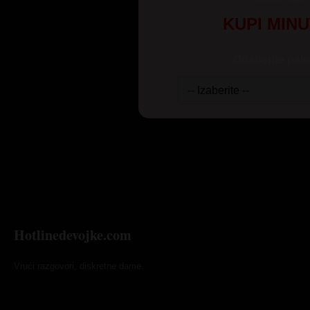
KUPI MIN
Odaberite pake
Hotlinedevojke.com
Vrući razgovori, diskretne dame.