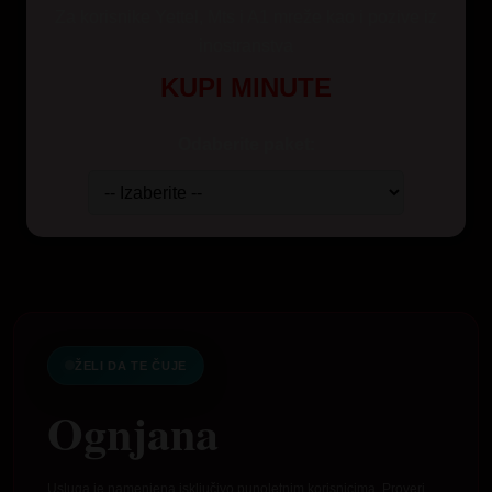
Za korisnike Yettel, Mts i A1 mreže kao i pozive iz
inostranstva
KUPI MINUTE
Odaberite paket:
ŽELI DA TE ČUJE
Ognjana
Usluga je namenjena isključivo punoletnim korisnicima. Proveri