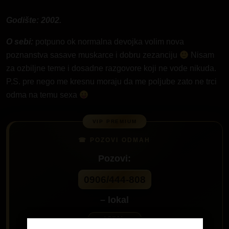
Godište: 2002.
O sebi:
potpuno ok normalna devojka volim nova
poznanstva sasave muskarce i dobru zezanciju
Nisam
za ozbiljne teme i dosadne razgovore koji ne vode nikuda.
P.S. pre nego me kresnu moraju da me poljube zato ne trci
odma na temu sexa
Pozovi:
0906/444-808
– lokal