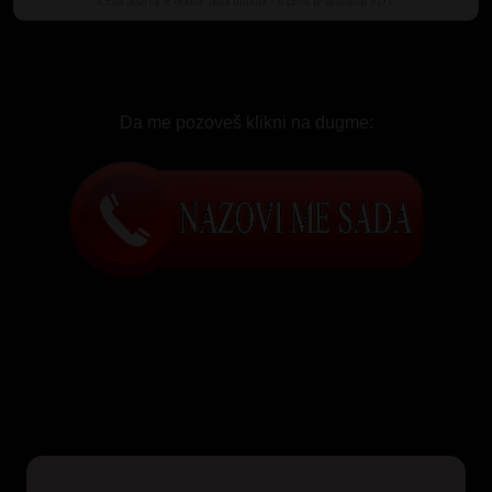
Da me pozoveš klikni na dugme: