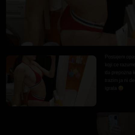
Postajem opas
koji ce razum
da prepozna k
trazim ja ni 
igrala