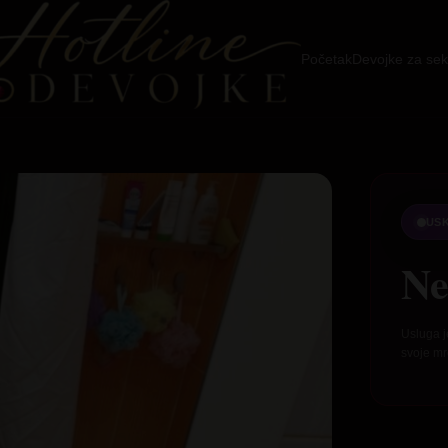
Početak
Devojke za sek
US
Ne
Usluga j
svoje mr