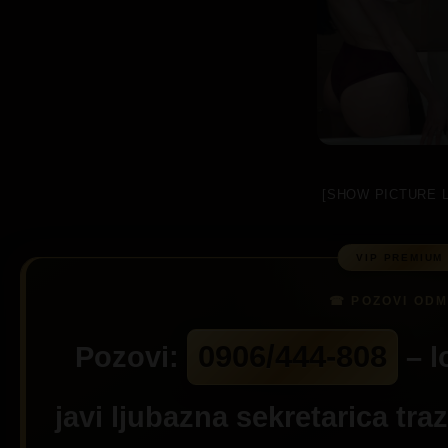
[SHOW PICTURE L
0906/444-808
Pozovi:
– l
javi ljubazna sekretarica tra