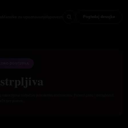
s
Matorke za upoznavanje
Ispovesti
Pogledaj devojke
KORO DOSTUPNA
strpljiva
e namenjena isključivo punoletnim korisnicima. Proveri cenu i dostupnost
eže pre poziva.