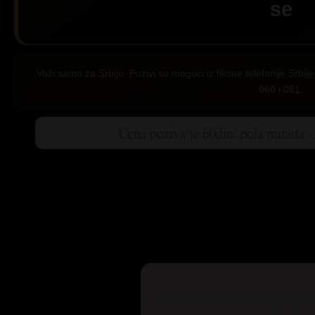
se
Važi samo za Srbiju. Pozivi su mogući iz fiksne telefonije Srb
060 i 061.
Za korisnike Yettel, Mts i A1 mr