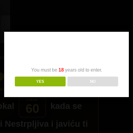
Age Verification
IST]
You must be
18
years old to enter.
YES
NO
okal
kada se
60
zi
Nestrpljiva
i javiću ti