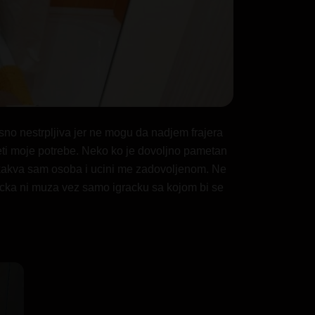
no nestrpljiva jer ne mogu da nadjem frajera
eti moje potrebe. Neko ko je dovoljno pametan
akva sam osoba i ucini me zadovoljenom. Ne
decka ni muza vez samo igracku sa kojom bi se