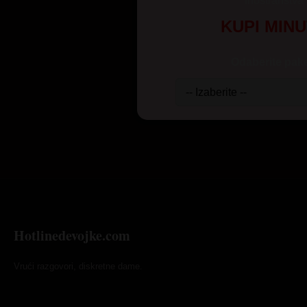
inostranstva
KUPI MIN
Odaberite pake
Hotlinedevojke.com
Vrući razgovori, diskretne dame.