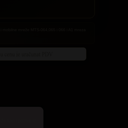
ije i mobilne mreže MTS-064,065 i 066 i A1 mreza
eže kao i pozive iz