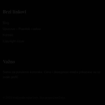
Brzi linkovi
Blog
Uputstvo – Pravilnik i uslovi
Kontakt
Copyright issue
Važno
Samo za punoletne korisnike. Cena i dostupnost mreža prikazane su uz
svaki profil.
© 2026 Hotlinedevojke.com. Sva prava zadržana.