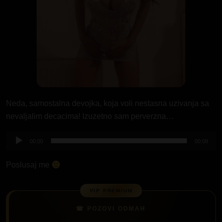
Neda, samostalna devojka, koja voli nestasna uzivanja sa
nevaljalim decacima! Izuzetno sam perverzna…
Pregledač
00:00
00:08
zvučnih
zapisa
Poslusaj me