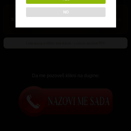
NO
Važi samo za Srbiju. Pozivi su mogući iz fiksne telefonije
Srbije i mobilne mreže MTS-064,065 i 066 i A1 mreza 060 i
061.
Da me pozoveš klikni na dugme: