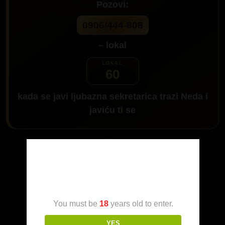
Pozovi:
0906/444-808
– lokal
60
kada se javi ljubazna sekretarica trazi
Neda
i
javiću ti se
Da me pozoveš klikni na dugme:
Age Verification
You must be
18
years old to enter.
YES