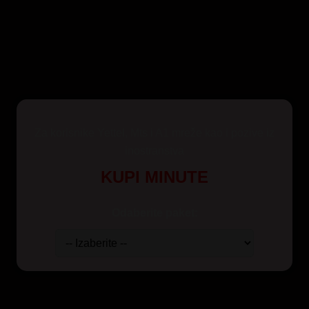
Za korisnike Yettel, Mts i A1 mreže kao i pozive iz
inostranstva
KUPI MINUTE
Odaberite paket: