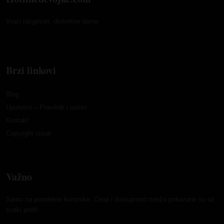
Vrući razgovori, diskretne dame.
Brzi linkovi
Blog
Uputstvo – Pravilnik i uslovi
Kontakt
Copyright issue
Važno
Samo za punoletne korisnike. Cena i dostupnost mreža prikazane su uz
svaki profil.