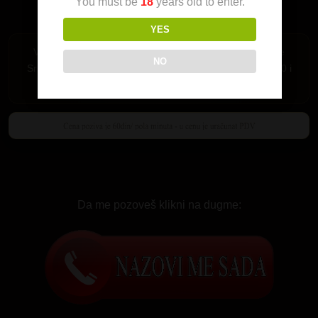
You must be
18
years old to enter.
YES
Važi samo za Srbiju. Pozivi su mogući iz fiksne telefonije
NO
Srbije i mobilne mreže MTS-064,065 i 066 i A1 mreza 060 i
061.
Da me pozoveš klikni na dugme: