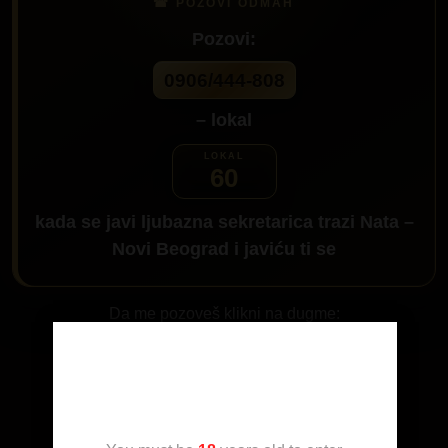
Pozovi:
0906/444-808
– lokal
60
kada se javi ljubazna sekretarica trazi
Nata –
Novi Beograd
i javiću ti se
Da me pozoveš klikni na dugme:
Age Verification