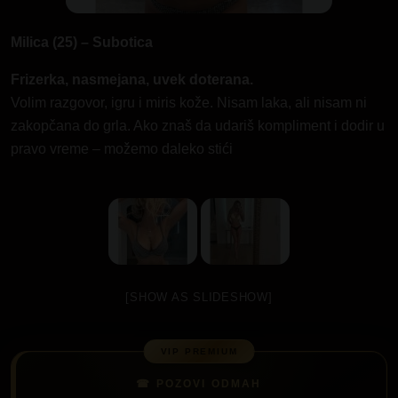
Milica (25) – Subotica
Frizerka, nasmejana, uvek doterana.
Volim razgovor, igru i miris kože. Nisam laka, ali nisam ni
zakopčana do grla. Ako znaš da udariš kompliment i dodir u
pravo vreme – možemo daleko stići
[SHOW AS SLIDESHOW]