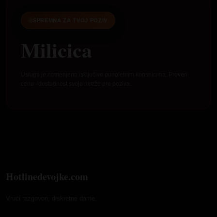
SPREMNA ZA TVOJ POZIV
Milicica
Usluga je namenjena isključivo punoletnim korisnicima. Proveri
cenu i dostupnost svoje mreže pre poziva.
Hotlinedevojke.com
Vrući razgovori, diskretne dame.