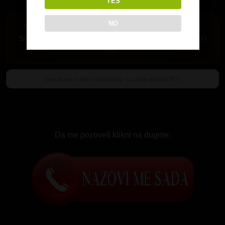
YES
NO
Važi samo za Srbiju. Pozivi su mogući iz fiksne telefonije
Srbije i mobilne mreže MTS-064,065 i 066 i A1 mreza 060 i
061.
Da me pozoveš klikni na dugme: