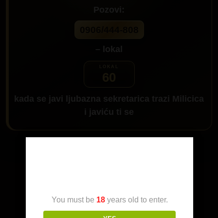
Pozovi:
0906/444-808
– lokal
60
kada se javi ljubazna sekretarica trazi
Milicica
i javiću ti se
Da me pozoveš klikni na dugme:
Age Verification
You must be
18
years old to enter.