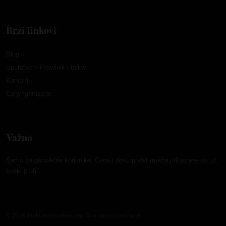
Brzi linkovi
Blog
Uputstvo – Pravilnik i uslovi
Kontakt
Copyright issue
Važno
Samo za punoletne korisnike. Cena i dostupnost mreža prikazane su uz
svaki profil.
© 2026 Hotlinedevojke.com. Sva prava zadržana.