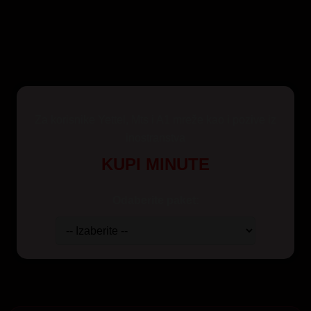
Za korisnike Yettel, Mts i A1 mreže kao i pozive iz
inostranstva
KUPI MINUTE
Odaberite paket: