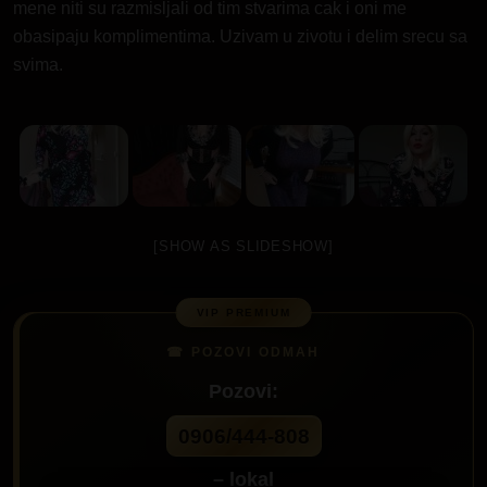
mene niti su razmisljali od tim stvarima cak i oni me
obasipaju komplimentima. Uzivam u zivotu i delim srecu sa
svima.
[SHOW AS SLIDESHOW]
Pozovi:
0906/444-808
– lokal