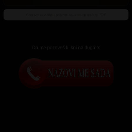
Da me pozoveš klikni na dugme: