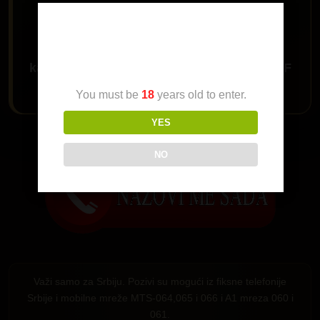
60
Age Verification
kada se javi ljubazna sekretarica trazi
MILF
Transica
i javiću ti se
You must be
18
years old to enter.
YES
Da me pozoveš klikni na dugme:
NO
Važi samo za Srbiju. Pozivi su mogući iz fiksne telefonije
Srbije i mobilne mreže MTS-064,065 i 066 i A1 mreza 060 i
061.