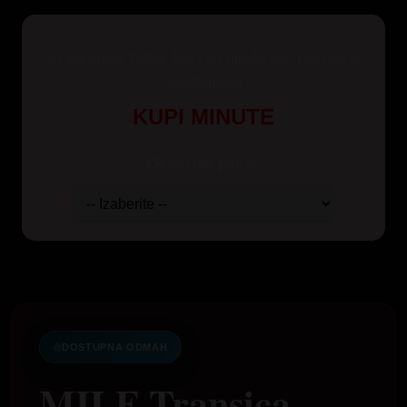
Za korisnike Yettel, Mts i A1 mreže kao i pozive iz
inostranstva
KUPI MINUTE
Odaberite paket:
DOSTUPNA ODMAH
MILF Transica