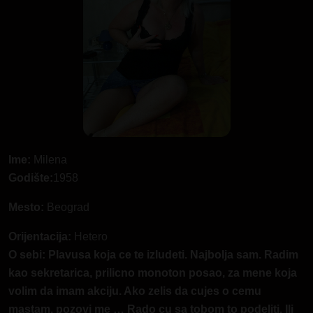
Ime:
Milena
Godište:
1958
Mesto:
Beograd
Orijentacija:
Hetero
O sebi: Plavusa koja ce te izludeti. Najbolja sam. Radim
kao sekretarica, prilicno monoton posao, za mene koja
volim da imam akciju. Ako zelis da cujes o cemu
mastam, pozovi me … Rado cu sa tobom to podeliti. Ili