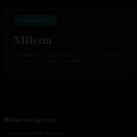
ŽELI DA TE ČUJE
Milena
Usluga je namenjena isključivo punoletnim korisnicima. Proveri
cenu i dostupnost svoje mreže pre poziva.
Hotlinedevojke.com
Vrući razgovori, diskretne dame.