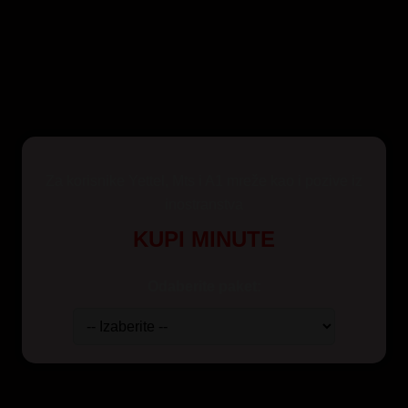
Za korisnike Yettel, Mts i A1 mreže kao i pozive iz
inostranstva
KUPI MINUTE
Odaberite paket: