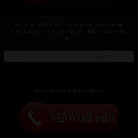
Važi samo za Srbiju. Pozivi su mogući iz fiksne telefonije
Srbije i mobilne mreže MTS-064,065 i 066 i A1 mreza 060 i
061.
Da me pozoveš klikni na dugme: