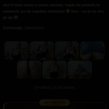
ako ti imas nesto o cemu mastas, hajde da podelis to
samnom, pa da zajedno mastamo
Sex – za to se zivi,
jel da
Zanimanje:
Sekretarica
[SHOW AS SLIDESHOW]