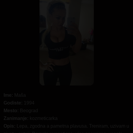
Ime:
Maša
Godiste:
1994
Mesto:
Beograd
Zanimanje:
kozmeticarka
Opis:
Lepa, zgodna a pametna plavusa. Treniram, uzivam u