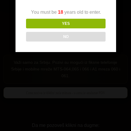
Da me pozoveš klikni na dugme:
You must be
18
years old to enter.
YES
NO
Važi samo za Srbiju. Pozivi su mogući iz fiksne telefonije
Srbije i mobilne mreže MTS-064,065 i 066 i A1 mreza 060 i
061.
Da me pozoveš klikni na dugme: