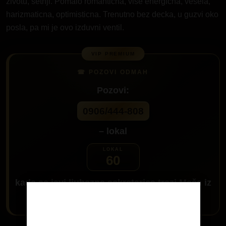
zivotu, setnji. Pomalo romanticna, vise energicna, vesela,
harizmaticna, optimisticna. Trenutno bez decka, u guzvi oko
posla, pa mi je ovo izduvni ventil.
Pozovi:
0906/444-808
– lokal
60
kada se javi ljubazna sekretarica trazi
Maša iz
Beograda
i javiću ti se
Age Verification