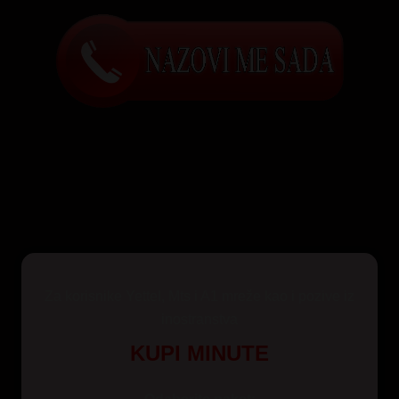
Za korisnike Yettel, Mts i A1 mreže kao i pozive iz
inostranstva
KUPI MINUTE