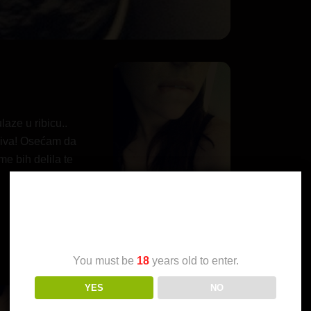
aze u ribicu..
jiva! Osećam da
e bih delila te
Age Verification
You must be
18
years old to enter.
YES
NO