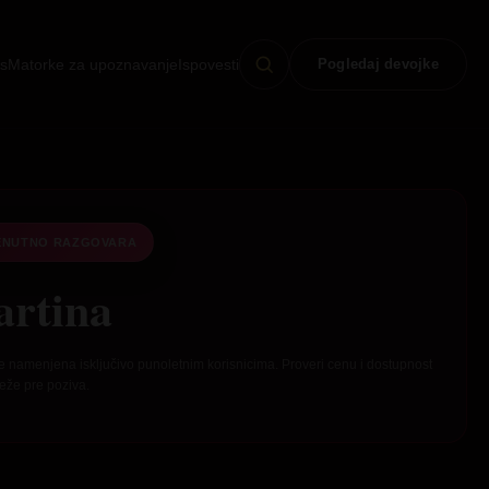
s
Matorke za upoznavanje
Ispovesti
Pogledaj devojke
ENUTNO RAZGOVARA
rtina
e namenjena isključivo punoletnim korisnicima. Proveri cenu i dostupnost
eže pre poziva.