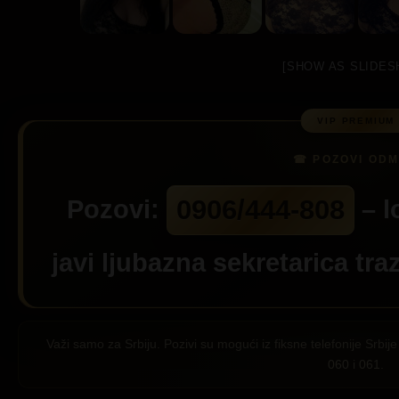
[SHOW AS SLIDES
0906/444-808
Pozovi:
– l
javi ljubazna sekretarica tra
Važi samo za Srbiju. Pozivi su mogući iz fiksne telefonije Srb
060 i 061.