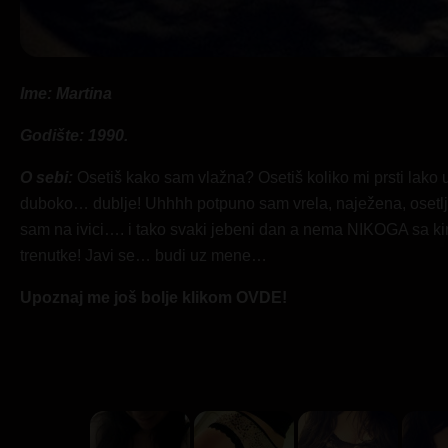
Ime: Martina
Godište: 1990.
O sebi:
Osetiš kako sam vlažna? Osetiš koliko mi prsti lako ul
duboko… dublje! Uhhhh potpuno sam vrela, naježena, osetl
sam na ivici…. i tako svaki jebeni dan a nema NIKOGA sa kim
trenutke! Javi se… budi uz mene…
Upoznaj me još bolje klikom OVDE!