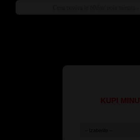
Za korisnike Yettel, Mts i A1 mr
inostranstva
KUPI MIN
Odaberite pake