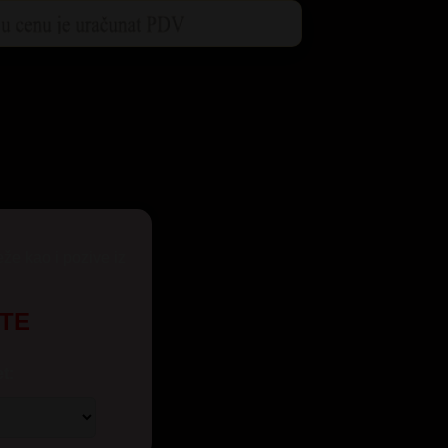
eže kao i pozive iz
UTE
t: