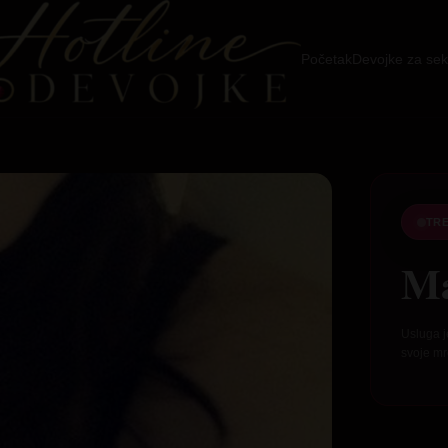
Početak
Devojke za sek
TR
Ma
Usluga j
svoje mr