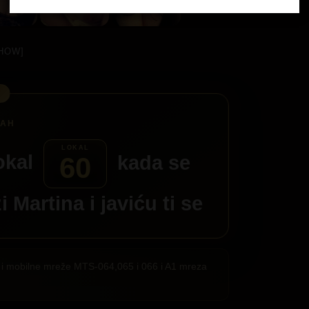
HOW]
okal
kada se
60
zi
Martina
i javiću ti se
ije i mobilne mreže MTS-064,065 i 066 i A1 mreza