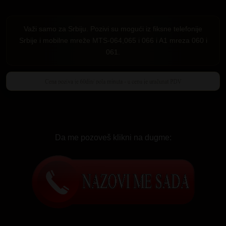
Važi samo za Srbiju. Pozivi su mogući iz fiksne telefonije
Srbije i mobilne mreže MTS-064,065 i 066 i A1 mreza 060 i
061.
Da me pozoveš klikni na dugme: