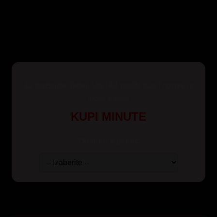
Za korisnike Yettel, Mts i A1 mreže kao i pozive iz
inostranstva
KUPI MINUTE
Odaberite paket: