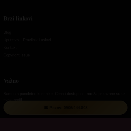
Brzi linkovi
Blog
Uputstvo – Pravilnik i uslovi
Kontakt
Copyright issue
Važno
Samo za punoletne korisnike. Cena i dostupnost mreža prikazane su uz
svaki profil.
☎ Pozovi 0906/444-808
© 2026 Hotlinedevojke.com. Sva prava zadržana.