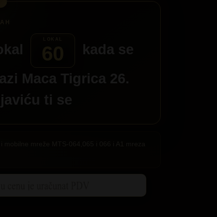
okal
kada se
60
razi
Maca Tigrica 26.
 javiću ti se
ije i mobilne mreže MTS-064,065 i 066 i A1 mreza