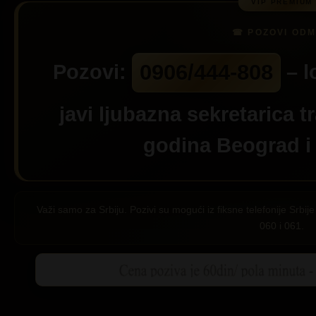
0906/444-808
Pozovi:
– l
javi ljubazna sekretarica t
godina Beograd
i
Važi samo za Srbiju. Pozivi su mogući iz fiksne telefonije Srb
060 i 061.