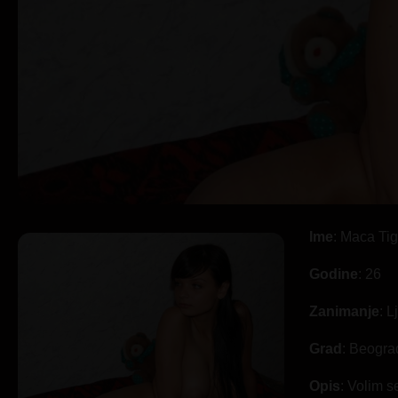
Ime
: Maca Tig
Godine
: 26
Zanimanje
: 
Grad
: Beogra
Opis
: Volim s