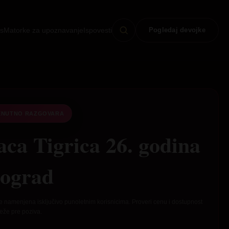
s
Matorke za upoznavanje
Ispovesti
Pogledaj devojke
ENUTNO RAZGOVARA
ca Tigrica 26. godina
ograd
e namenjena isključivo punoletnim korisnicima. Proveri cenu i dostupnost
eže pre poziva.