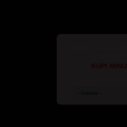
Za korisnike Yettel, Mts i A1 mr
inostranstva
KUPI MIN
Odaberite pake