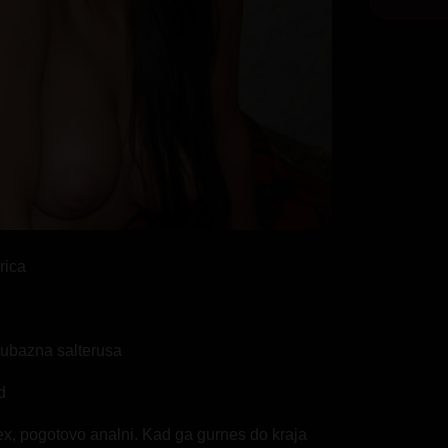
rica
Ljubazna salterusa
d
ex, pogotovo analni. Kad ga gurnes do kraja