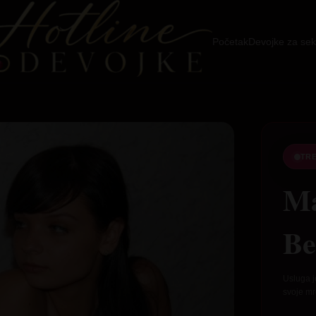
Početak
Devojke za sek
TR
Ma
Be
Usluga j
svoje mr