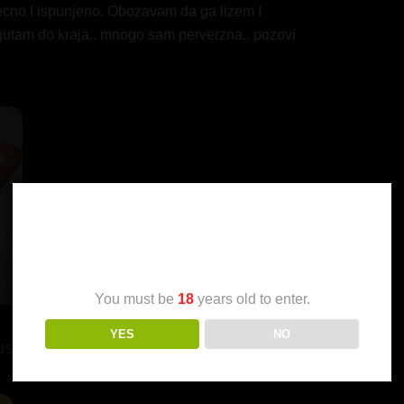
cno I ispunjeno. Obozavam da ga lizem I
gutam do kraja.. mnogo sam perverzna.. pozovi
Age Verification
You must be
18
years old to enter.
YES
NO
IST]