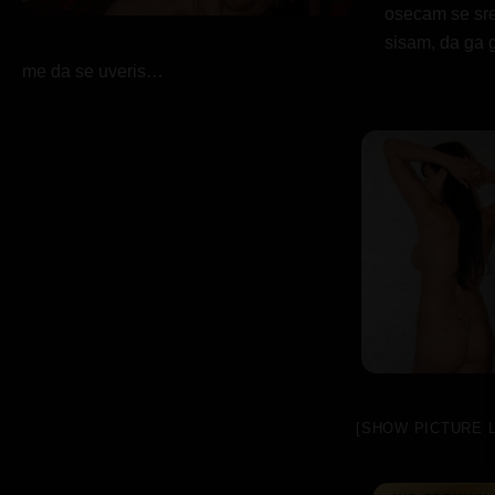
osecam se sre
sisam, da ga 
me da se uveris…
[SHOW PICTURE L