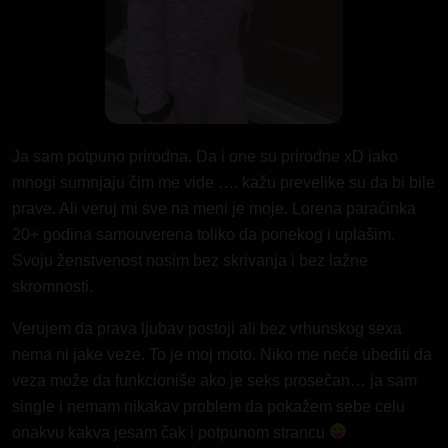
Ja sam potpuno prirodna. Da i one su prirodne xD iako
mnogi sumnjaju čim me vide …. kažu prevelike su da bi bile
prave. Ali veruj mi sve na meni je moje. Lorena paraćinka
20+ godina samouverena toliko da ponekog i uplašim.
Svoju ženstvenost nosim bez skrivanja i bez lažne
skromnosti.
Verujem da prava ljubav postoji ali bez vrhunskog sexa
nema ni jake veze. To je moj moto. Niko me neće ubediti da
veza može da funkcioniše ako je seks prosečan… ja sam
single i nemam nikakav problem da pokažem sebe celu
onakvu kakva jesam čak i potpunom strancu