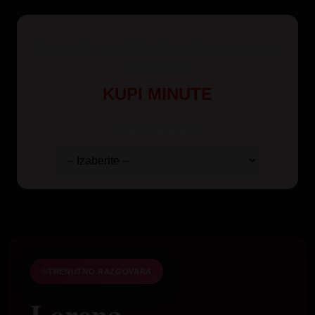
Za korisnike Yettel, Mts i A1 mreže kao i pozive iz
inostranstva
KUPI MINUTE
Odaberite paket:
TRENUTNO RAZGOVARA
Lorena