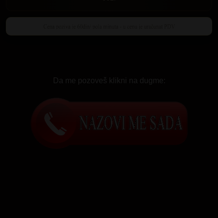
Da me pozoveš klikni na dugme: