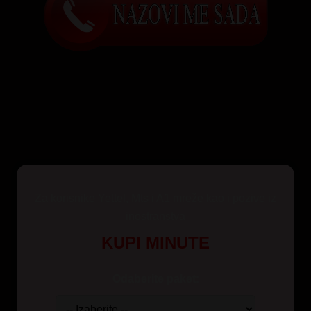
Za korisnike Yettel, Mts i A1 mreže kao i pozive iz
inostranstva
KUPI MINUTE
Odaberite paket: