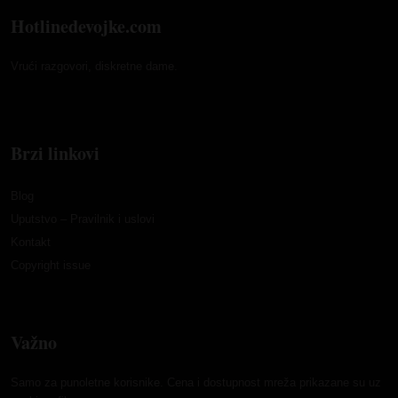
Hotlinedevojke.com
Vrući razgovori, diskretne dame.
Brzi linkovi
Blog
Uputstvo – Pravilnik i uslovi
Kontakt
Copyright issue
Važno
Samo za punoletne korisnike. Cena i dostupnost mreža prikazane su uz