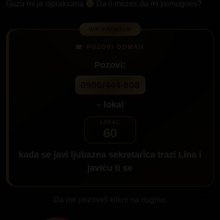
Guza mi je ispraksana
Da li mozes da mi pomognes?
Pozovi:
0906/444-808
– lokal
60
kada se javi ljubazna sekretarica trazi
Lina
i
javiću ti se
Da me pozoveš klikni na dugme: