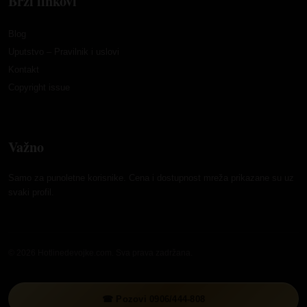
Brzi linkovi
Blog
Uputstvo – Pravilnik i uslovi
Kontakt
Copyright issue
Važno
Samo za punoletne korisnike. Cena i dostupnost mreža prikazane su uz
svaki profil.
© 2026 Hotlinedevojke.com. Sva prava zadržana.
☎ Pozovi 0906/444-808