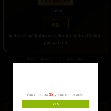
0906/444-808
– lokal
60
kada se javi ljubazna sekretarica trazi
Koka
i
javiću ti se
Da me pozoveš klikni na dugme:
Age Verification
You must be
18
years old to enter.
YES
Važi samo za Srbiju. Pozivi su mogući iz fiksne telefonije