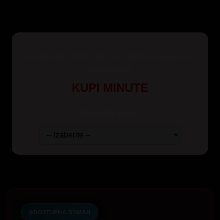
Za korisnike Yettel, Mts i A1 mreže kao i pozive iz
inostranstva
KUPI MINUTE
Odaberite paket:
DOSTUPNA ODMAH