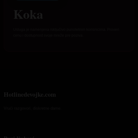
Koka
Usluga je namenjena isključivo punoletnim korisnicima. Proveri
cenu i dostupnost svoje mreže pre poziva.
Hotlinedevojke.com
Vrući razgovori, diskretne dame.