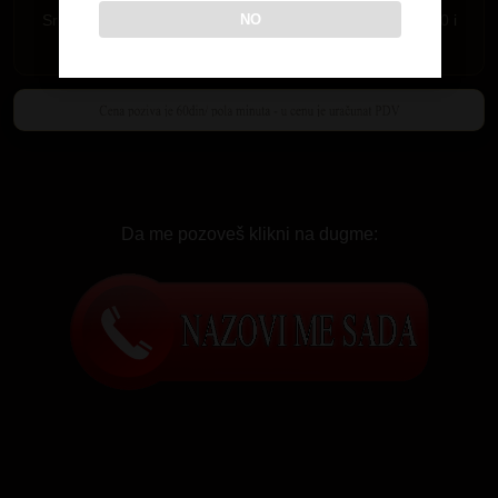
NO
Srbije i mobilne mreže MTS-064,065 i 066 i A1 mreza 060 i
061.
Da me pozoveš klikni na dugme: