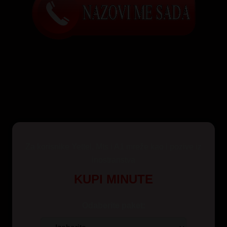
Za korisnike Yettel, Mts i A1 mreže kao i pozive iz
inostranstva
KUPI MINUTE
Odaberite paket: