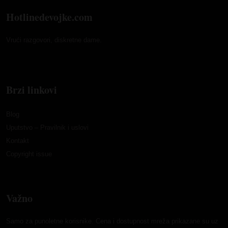
Hotlinedevojke.com
Vrući razgovori, diskretne dame.
Brzi linkovi
Blog
Uputstvo – Pravilnik i uslovi
Kontakt
Copyright issue
Važno
Samo za punoletne korisnike. Cena i dostupnost mreža prikazane su uz