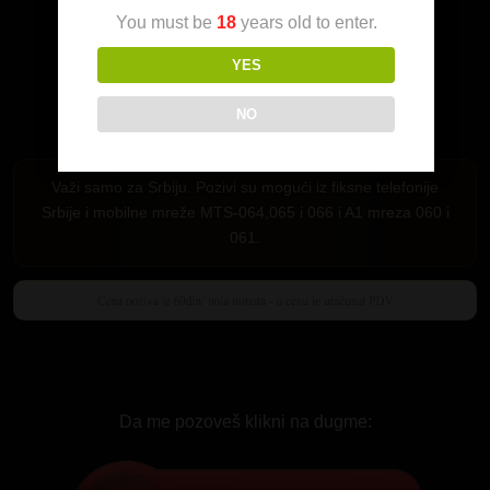
You must be
18
years old to enter.
YES
NO
Važi samo za Srbiju. Pozivi su mogući iz fiksne telefonije
Srbije i mobilne mreže MTS-064,065 i 066 i A1 mreza 060 i
061.
Da me pozoveš klikni na dugme: