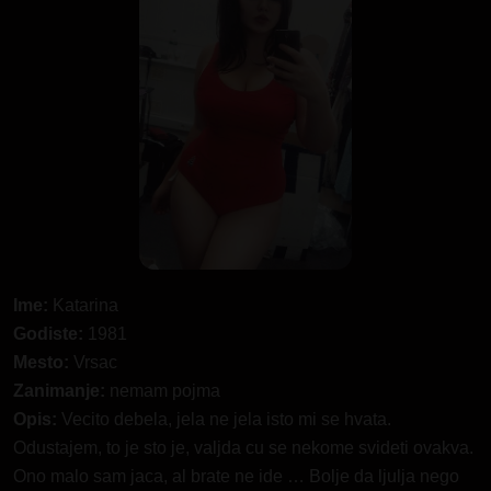
Ime:
Katarina
Godiste:
1981
Mesto:
Vrsac
Zanimanje:
nemam pojma
Opis:
Vecito debela, jela ne jela isto mi se hvata.
Odustajem, to je sto je, valjda cu se nekome svideti ovakva.
Ono malo sam jaca, al brate ne ide … Bolje da ljulja nego