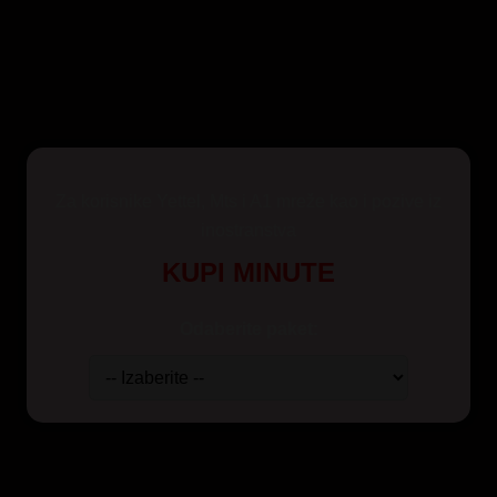
Za korisnike Yettel, Mts i A1 mreže kao i pozive iz
inostranstva
KUPI MINUTE
Odaberite paket: