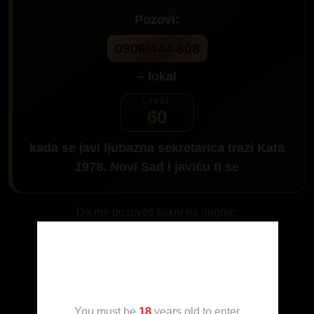
Pozovi:
0906/444-808
– lokal
60
kada se javi ljubazna sekretarica trazi
Kata
1978. Novi Sad
i javiću ti se
Da me pozoveš klikni na dugme:
Age Verification
You must be
18
years old to enter.