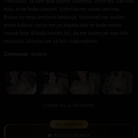
i nevaljalo. Ja sam ipak totalno suprotna. Volim bol. Sto vise
bola, to se bolje osecam. Volim da me vezes lancima.
Batine su moja omiljena fantazija. Volim kad me savijes
preko kolena i tuces me po dupetu dok ne bude svetlo
crvene boje ili kada koristis bic, da me kaznis jer sam bila
nevaljala. Ucinicu sve za bol i zadovoljstvo
Zanimanje:
student
[SHOW AS SLIDESHOW]