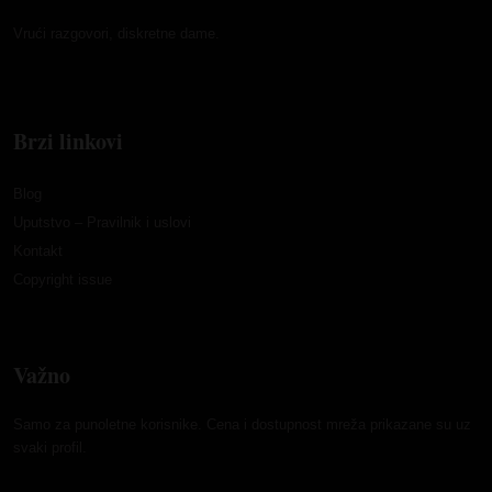
Vrući razgovori, diskretne dame.
Brzi linkovi
Blog
Uputstvo – Pravilnik i uslovi
Kontakt
Copyright issue
Važno
Samo za punoletne korisnike. Cena i dostupnost mreža prikazane su uz
svaki profil.