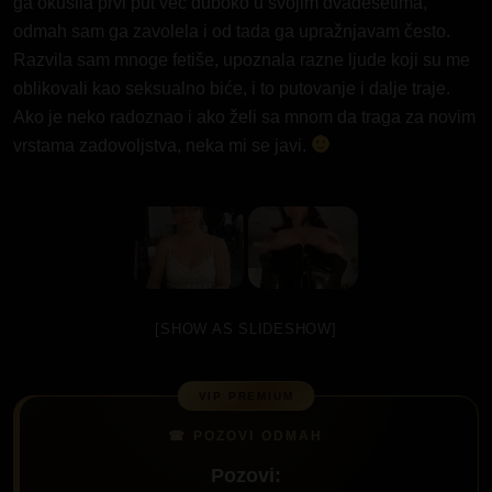
ga okusila prvi put već duboko u svojim dvadesetima,
odmah sam ga zavolela i od tada ga upražnjavam često.
Razvila sam mnoge fetiše, upoznala razne ljude koji su me
oblikovali kao seksualno biće, i to putovanje i dalje traje.
Ako je neko radoznao i ako želi sa mnom da traga za novim
vrstama zadovoljstva, neka mi se javi.
[SHOW AS SLIDESHOW]
Pozovi: