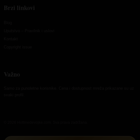
Brzi linkovi
Blog
Uputstvo – Pravilnik i uslovi
Kontakt
Copyright issue
Važno
Samo za punoletne korisnike. Cena i dostupnost mreža prikazane su uz
svaki profil.
© 2026 Hotlinedevojke.com. Sva prava zadržana.