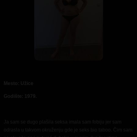
Mesto: Užice
Godište: 1979.
Ja sam se dugo plašila seksa imala sam fobiju jer sam
odrasla u takvom okruženju gde je seks bio taboo. Čim sam