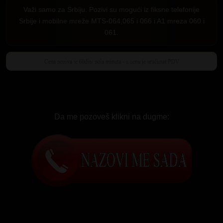
Važi samo za Srbiju. Pozivi su mogući iz fiksne telefonije
Srbije i mobilne mreže MTS-064,065 i 066 i A1 mreza 060 i
061.
Da me pozoveš klikni na dugme: