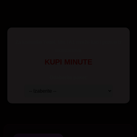
Za korisnike Yettel, Mts i A1 mreže kao i pozive iz
inostranstva
KUPI MINUTE
Odaberite paket: