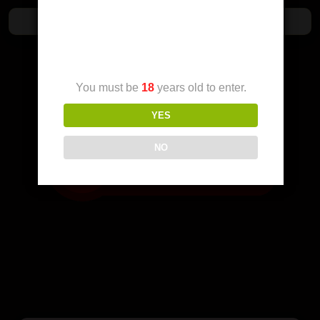
Age Verification
You must be
18
years old to enter.
Da me pozoveš klikni na dugme:
YES
NO