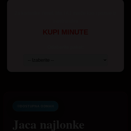
Za korisnike Yettel, Mts i A1 mreže kao i pozive iz
inostranstva
KUPI MINUTE
Odaberite paket:
DOSTUPNA ODMAH
Jaca najlonke