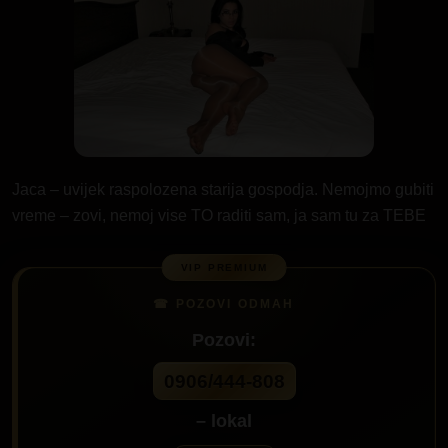
Jaca – uvijek raspolozena starija gospodja. Nemojmo gubiti
vreme – zovi, nemoj vise TO raditi sam, ja sam tu za TEBE
Pozovi:
0906/444-808
– lokal