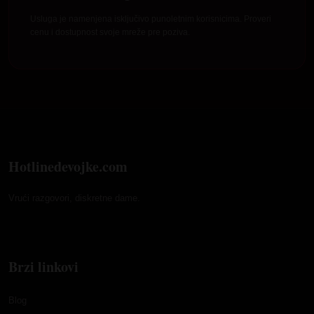
Usluga je namenjena isključivo punoletnim korisnicima. Proveri
cenu i dostupnost svoje mreže pre poziva.
Hotlinedevojke.com
Vrući razgovori, diskretne dame.
Brzi linkovi
Blog