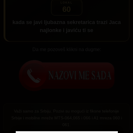
60
kada se javi ljubazna sekretarica trazi
Jaca
najlonke
i javiću ti se
Da me pozoveš klikni na dugme:
Važi samo za Srbiju. Pozivi su mogući iz fiksne telefonije
Srbije i mobilne mreže MTS-064,065 i 066 i A1 mreza 060 i
061.