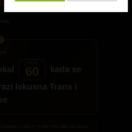
HOW]
okal
kada se
60
razi
Iskusna Trans
i
 se
ije i mobilne mreže MTS-064,065 i 066 i A1 mreza