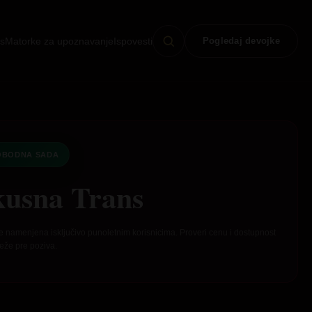
s
Matorke za upoznavanje
Ispovesti
Pogledaj devojke
OBODNA SADA
kusna Trans
e namenjena isključivo punoletnim korisnicima. Proveri cenu i dostupnost
eže pre poziva.