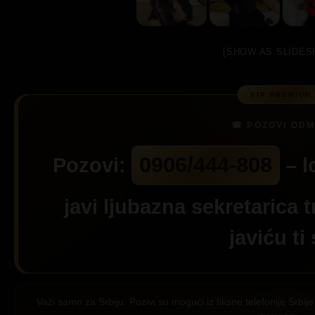
[SHOW AS SLIDES
0906/444-808
Pozovi:
– l
javi ljubazna sekretarica t
javiću ti
Važi samo za Srbiju. Pozivi su mogući iz fiksne telefonije Srb