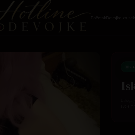
Početak
Devojke za sek
SL
Is
Usluga j
svoje mr