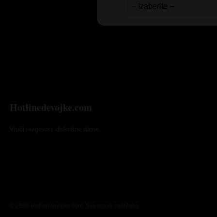
Hotlinedevojke.com
Vrući razgovori, diskretne dame.
© 2026 Hotlinedevojke.com. Sva prava zadržana.