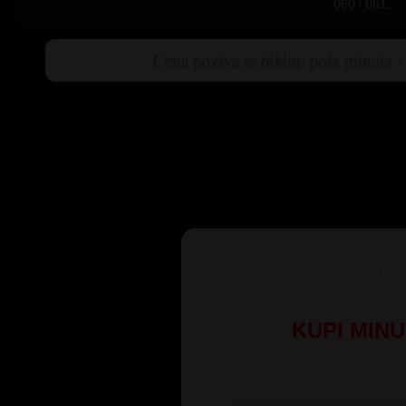
060 i 061.
Za korisnike Yettel, Mts i A1 mr
inostranstva
KUPI MIN
Odaberite pake