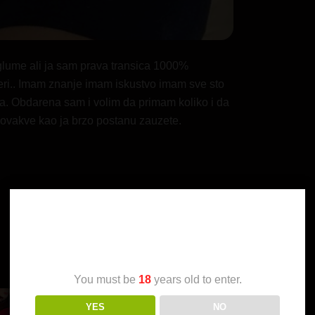
 glume ali ja sam prava transica 1000%
eri.. Imam znanje imam iskustvo imam sve sto
a. Obdarena sam i volim da primam koliko i da
 ovakve kao ja brzo postanu zauzete.
Age Verification
You must be
18
years old to enter.
YES
NO