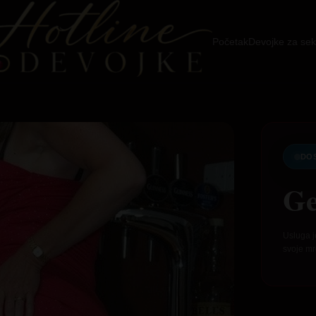
Početak
Devojke za sek
DO
Ge
Usluga j
svoje mr