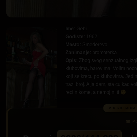
Ime:
Gebi
Godiste:
1962
Mesto:
Smederevo
Zanimanje:
promoterka
Opis:
Zbog svog senzualnog izg
klubovima, barovima. Volim nocni 
koji se krecu po klubovima. Jedin
trazi broj. A ja dam, sta cu kad 
reci nikome, a nemoj ni ti