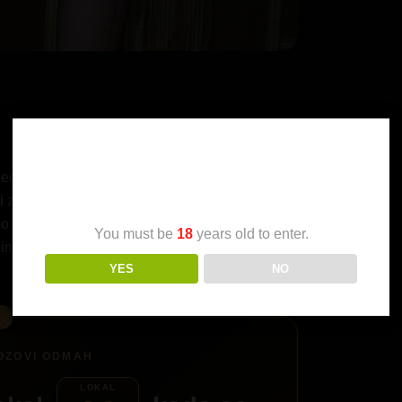
Age Verification
leda, veoma uspesna u poslu. Krecem se po
zivot, a najvise mi se svidjaju napaljeni klinci
o nemaju hrabrosti da mi pridju, retko koji mi
You must be
18
years old to enter.
volim. Paaa ono javi se, nemoj da se brines, necu
YES
NO