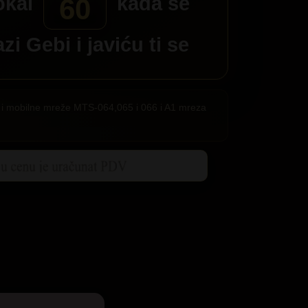
okal
kada se
60
azi
Gebi
i javiću ti se
ije i mobilne mreže MTS-064,065 i 066 i A1 mreza