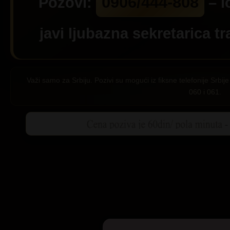
0906/444-808
Pozovi:
– l
javi ljubazna sekretarica tr
Važi samo za Srbiju. Pozivi su mogući iz fiksne telefonije Srb
060 i 061.