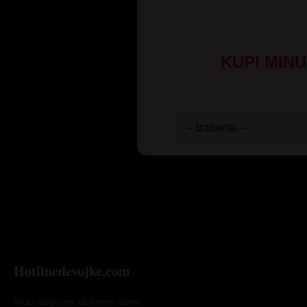
Za korisnike Yettel, Mts i A1 mr
inostranstva
KUPI MIN
Odaberite pake
Hotlinedevojke.com
Vrući razgovori, diskretne dame.