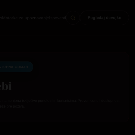
s
Matorke za upoznavanje
Ispovesti
Pogledaj devojke
STUPNA ODMAH
bi
e namenjena isključivo punoletnim korisnicima. Proveri cenu i dostupnost
eže pre poziva.