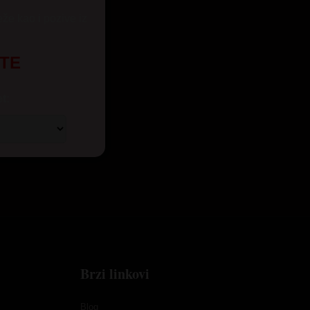
eže kao i pozive iz
UTE
t:
Brzi linkovi
Blog