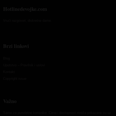
Hotlinedevojke.com
Vrući razgovori, diskretne dame.
Brzi linkovi
Blog
Uputstvo – Pravilnik i uslovi
Kontakt
Copyright issue
Važno
Samo za punoletne korisnike. Cena i dostupnost mreža prikazane su uz