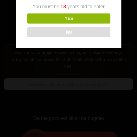
You must be
18
years old to enter.
YES
NO
Važi samo za Srbiju. Pozivi su mogući iz fiksne telefonije
Srbije i mobilne mreže MTS-064,065 i 066 i A1 mreza 060 i
061.
Da me pozoveš klikni na dugme: