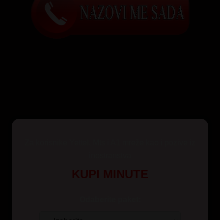
Za korisnike Yettel, Mts i A1 mreže kao i pozive iz
inostranstva
KUPI MINUTE
Odaberite paket: