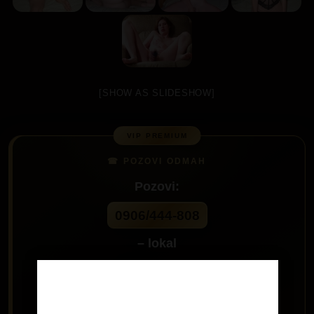
[SHOW AS SLIDESHOW]
Pozovi:
0906/444-808
– lokal
60
Age Verification