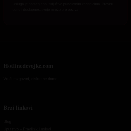
Usluga je namenjena isključivo punoletnim korisnicima. Proveri
cenu i dostupnost svoje mreže pre poziva.
Hotlinedevojke.com
Vrući razgovori, diskretne dame.
Brzi linkovi
Blog
Uputstvo – Pravilnik i uslovi