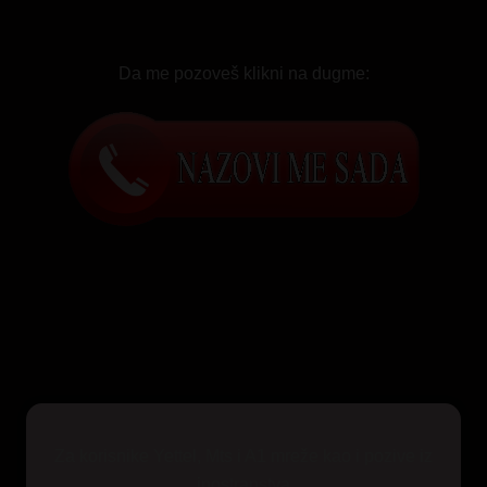
Da me pozoveš klikni na dugme:
Za korisnike Yettel, Mts i A1 mreže kao i pozive iz
inostranstva