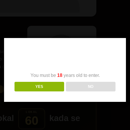
se jer
Age Verification
o.
a dugu
You must be
18
years old to enter.
YES
NO
okal
kada se
60