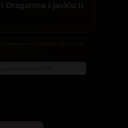
zi
Draganica
i javiću ti
ije i mobilne mreže MTS-064,065 i 066 i A1 mreza