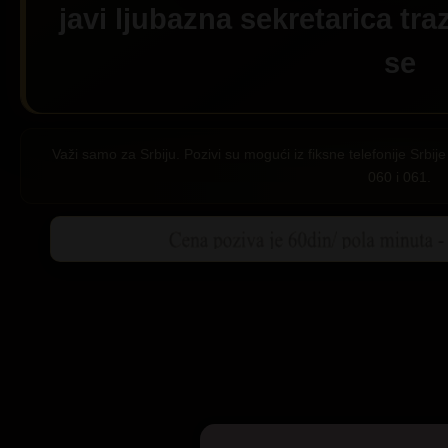
javi ljubazna sekretarica tra
se
Važi samo za Srbiju. Pozivi su mogući iz fiksne telefonije Srb
060 i 061.