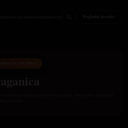
s
Matorke za upoznavanje
Ispovesti
Pogledaj devojke
EMNA ZA TVOJ POZIV
aganica
e namenjena isključivo punoletnim korisnicima. Proveri cenu i dostupnost
eže pre poziva.