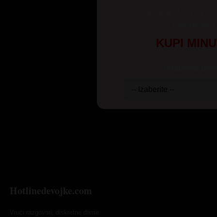
Za korisnike Yettel, Mts i A1 mr
inostranstva
KUPI MIN
Odaberite pake
Hotlinedevojke.com
Vrući razgovori, diskretne dame.