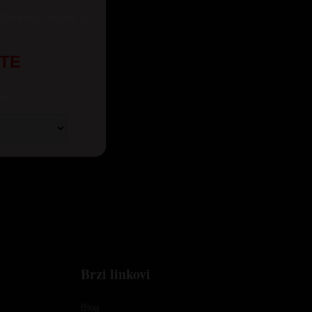
eže kao i pozive iz
UTE
t:
Brzi linkovi
Blog