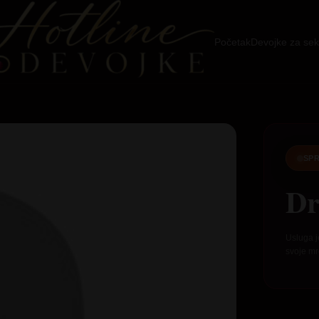
Početak
Devojke za sek
SPR
Dr
Usluga j
svoje mr