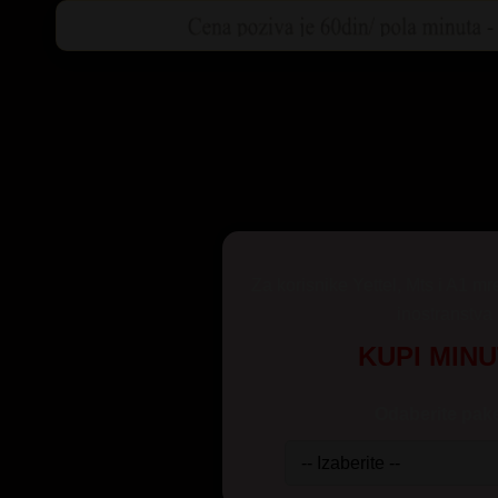
Za korisnike Yettel, Mts i A1 mr
inostranstva
KUPI MIN
Odaberite pake