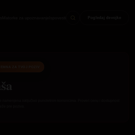
s
Matorke za upoznavanje
Ispovesti
Pogledaj devojke
EMNA ZA TVOJ POZIV
ša
e namenjena isključivo punoletnim korisnicima. Proveri cenu i dostupnost
eže pre poziva.