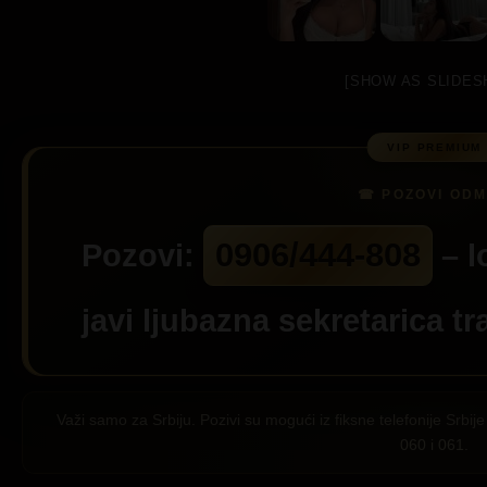
[SHOW AS SLIDES
0906/444-808
Pozovi:
– l
javi ljubazna sekretarica tr
Važi samo za Srbiju. Pozivi su mogući iz fiksne telefonije Srb
060 i 061.