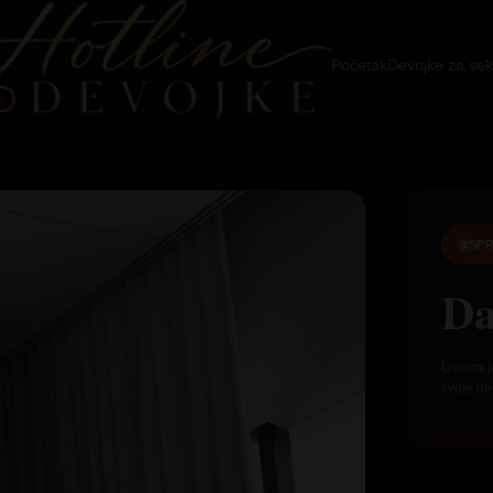
Početak
Devojke za sek
SPR
Da
Usluga j
svoje mr