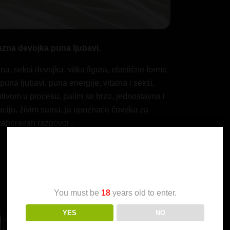
bazna devojka puna ljubavi.
na, seksi devojka, vitka figura, elastične forme,
na ljubavi, puna energije, vitalna i seksi,
jativom u procesu, palim se brzo, jednostavna i
ciju, živim sama, ja upoznaće čoveka za
aboravan razgovor .
Age Verification
You must be
18
years old to enter.
YES
NO