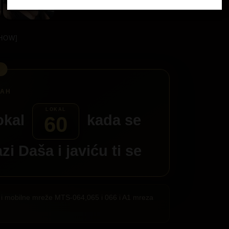
HOW]
okal
kada se
60
azi
Daša
i javiću ti se
ije i mobilne mreže MTS-064,065 i 066 i A1 mreza