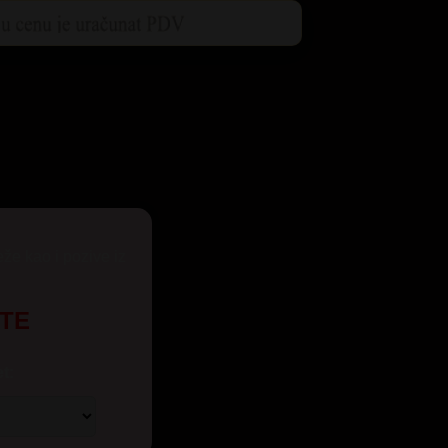
eže kao i pozive iz
UTE
t: