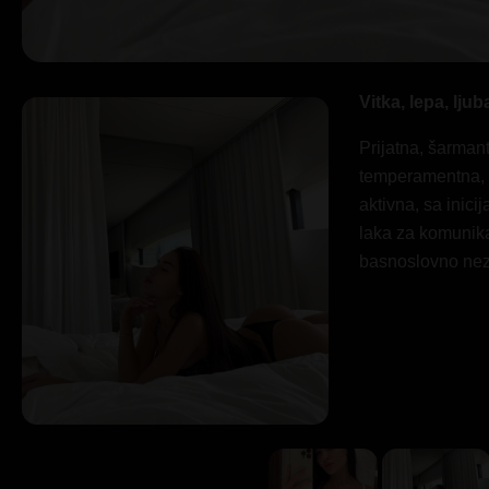
Vitka, lepa, lju
Prijatna, šarmant
temperamentna, pu
aktivna, sa inici
laka za komunika
basnoslovno nez